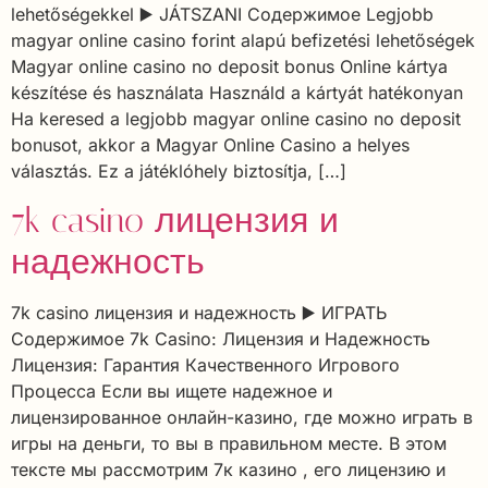
lehetőségekkel ▶️ JÁTSZANI Содержимое Legjobb
magyar online casino forint alapú befizetési lehetőségek
Magyar online casino no deposit bonus Online kártya
készítése és használata Használd a kártyát hatékonyan
Ha keresed a legjobb magyar online casino no deposit
bonusot, akkor a Magyar Online Casino a helyes
választás. Ez a játéklóhely biztosítja, […]
7k casino лицензия и
надежность
7k casino лицензия и надежность ▶️ ИГРАТЬ
Содержимое 7k Casino: Лицензия и Надежность
Лицензия: Гарантия Качественного Игрового
Процесса Если вы ищете надежное и
лицензированное онлайн-казино, где можно играть в
игры на деньги, то вы в правильном месте. В этом
тексте мы рассмотрим 7к казино , его лицензию и