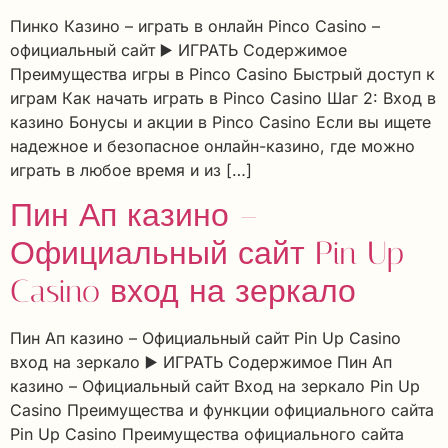
Пинко Казино – играть в онлайн Pinco Casino –
официальный сайт ▶️ ИГРАТЬ Содержимое
Преимущества игры в Pinco Casino Быстрый доступ к
играм Как начать играть в Pinco Casino Шаг 2: Вход в
казино Бонусы и акции в Pinco Casino Если вы ищете
надежное и безопасное онлайн-казино, где можно
играть в любое время и из […]
Пин Ап казино –
Официальный сайт Pin Up
Casino вход на зеркало
Пин Ап казино – Официальный сайт Pin Up Casino
вход на зеркало ▶️ ИГРАТЬ Содержимое Пин Ап
казино – Официальный сайт Вход на зеркало Pin Up
Casino Преимущества и функции официального сайта
Pin Up Casino Преимущества официального сайта