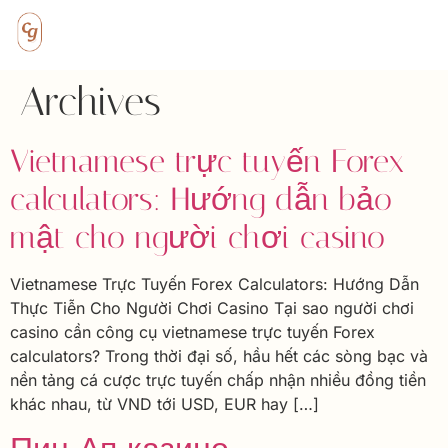
Réalisations
Archives
Vietnamese trực tuyến Forex
calculators: Hướng dẫn bảo
mật cho người chơi casino
Vietnamese Trực Tuyến Forex Calculators: Hướng Dẫn
Thực Tiễn Cho Người Chơi Casino Tại sao người chơi
casino cần công cụ vietnamese trực tuyến Forex
calculators? Trong thời đại số, hầu hết các sòng bạc và
nền tảng cá cược trực tuyến chấp nhận nhiều đồng tiền
khác nhau, từ VND tới USD, EUR hay […]