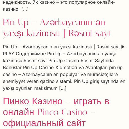
надежность. 7к казино – это популярное онлайн-
казино, […]
Pin Up – Azərbaycanın ən
yaxşı kazinosu | Rəsmi sayt
Pin Up – Azərbaycanın ən yaxşı kazinosu | Rəsmi sayt ▶️
PLAY Содержимое Pin Up – Azərbaycanın ən yaxşı
kazinosu Rəsmi sayt Pin Up Casino Rəsmi Saytında
Bonuslar Pin Up Casino Xidmətləri və Avantajları pin up
casino – Azərbaycanın ən populyar və müraciətçilərə
əhəmiyyət verən qazino sistemi. Pin Up giriş saytında ən
yaxşı oyunlar, maksimum […]
Пинко Казино – играть в
онлайн Pinco Casino –
официальный сайт