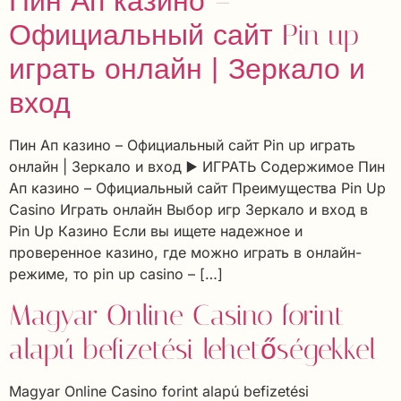
Пин Ап казино –
Официальный сайт Pin up
играть онлайн | Зеркало и
вход
Пин Ап казино – Официальный сайт Pin up играть
онлайн | Зеркало и вход ▶️ ИГРАТЬ Содержимое Пин
Ап казино – Официальный сайт Преимущества Pin Up
Casino Играть онлайн Выбор игр Зеркало и вход в
Pin Up Казино Если вы ищете надежное и
проверенное казино, где можно играть в онлайн-
режиме, то pin up casino – […]
Magyar Online Casino forint
alapú befizetési lehetőségekkel
Magyar Online Casino forint alapú befizetési