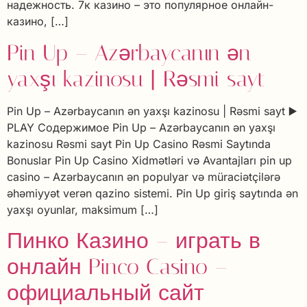
надежность. 7к казино – это популярное онлайн-
казино, […]
Pin Up – Azərbaycanın ən
yaxşı kazinosu | Rəsmi sayt
Pin Up – Azərbaycanın ən yaxşı kazinosu | Rəsmi sayt ▶️
PLAY Содержимое Pin Up – Azərbaycanın ən yaxşı
kazinosu Rəsmi sayt Pin Up Casino Rəsmi Saytında
Bonuslar Pin Up Casino Xidmətləri və Avantajları pin up
casino – Azərbaycanın ən populyar və müraciətçilərə
əhəmiyyət verən qazino sistemi. Pin Up giriş saytında ən
yaxşı oyunlar, maksimum […]
Пинко Казино – играть в
онлайн Pinco Casino –
официальный сайт