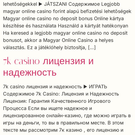
lehetőségekkel ▶️ JÁTSZANI Содержимое Legjobb
magyar online casino forint alapú befizetési lehetőségek
Magyar online casino no deposit bonus Online kártya
készítése és használata Használd a kártyát hatékonyan
Ha keresed a legjobb magyar online casino no deposit
bonusot, akkor a Magyar Online Casino a helyes
választás. Ez a játéklóhely biztosítja, […]
7k casino лицензия и
надежность
7k casino лицензия и надежность ▶️ ИГРАТЬ
Содержимое 7k Casino: Лицензия и Надежность
Лицензия: Гарантия Качественного Игрового
Процесса Если вы ищете надежное и
лицензированное онлайн-казино, где можно играть в
игры на деньги, то вы в правильном месте. В этом
тексте мы рассмотрим 7к казино , его лицензию и