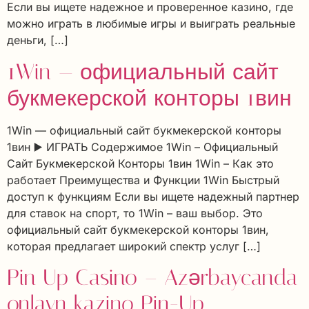
Если вы ищете надежное и проверенное казино, где
можно играть в любимые игры и выиграть реальные
деньги, […]
1Win — официальный сайт
букмекерской конторы 1вин
1Win — официальный сайт букмекерской конторы
1вин ▶️ ИГРАТЬ Содержимое 1Win – Официальный
Сайт Букмекерской Конторы 1вин 1Win – Как это
работает Преимущества и Функции 1Win Быстрый
доступ к функциям Если вы ищете надежный партнер
для ставок на спорт, то 1Win – ваш выбор. Это
официальный сайт букмекерской конторы 1вин,
которая предлагает широкий спектр услуг […]
Pin Up Casino – Azərbaycanda
onlayn kazino Pin-Up