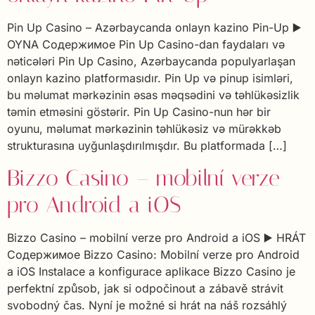
Pin Up Casino – Azərbaycanda onlayn kazino Pin-Up ▶️
OYNA Содержимое Pin Up Casino-dan faydaları və
nəticələri Pin Up Casino, Azərbaycanda populyarlaşan
onlayn kazino platformasıdır. Pin Up və pinup isimləri,
bu məlumat mərkəzinin əsas məqsədini və təhlükəsizlik
təmin etməsini göstərir. Pin Up Casino-nun hər bir
oyunu, məlumat mərkəzinin təhlükəsiz və mürəkkəb
strukturasına uyğunlaşdırılmışdır. Bu platformada […]
Bizzo Casino – mobilní verze
pro Android a iOS
Bizzo Casino – mobilní verze pro Android a iOS ▶️ HRÁT
Содержимое Bizzo Casino: Mobilní verze pro Android
a iOS Instalace a konfigurace aplikace Bizzo Casino je
perfektní způsob, jak si odpočinout a zábavě strávit
svobodný čas. Nyní je možné si hrát na náš rozsáhlý