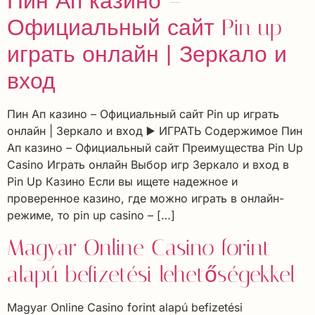
Пин Ап казино –
Официальный сайт Pin up
играть онлайн | Зеркало и
вход
Пин Ап казино – Официальный сайт Pin up играть
онлайн | Зеркало и вход ▶️ ИГРАТЬ Содержимое Пин
Ап казино – Официальный сайт Преимущества Pin Up
Casino Играть онлайн Выбор игр Зеркало и вход в
Pin Up Казино Если вы ищете надежное и
проверенное казино, где можно играть в онлайн-
режиме, то pin up casino – […]
Magyar Online Casino forint
alapú befizetési lehetőségekkel
Magyar Online Casino forint alapú befizetési