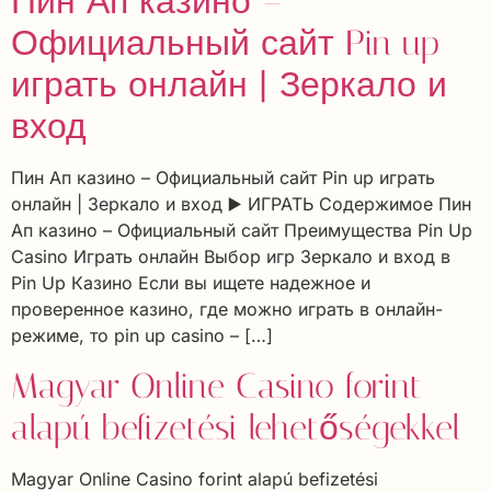
Пин Ап казино –
Официальный сайт Pin up
играть онлайн | Зеркало и
вход
Пин Ап казино – Официальный сайт Pin up играть
онлайн | Зеркало и вход ▶️ ИГРАТЬ Содержимое Пин
Ап казино – Официальный сайт Преимущества Pin Up
Casino Играть онлайн Выбор игр Зеркало и вход в
Pin Up Казино Если вы ищете надежное и
проверенное казино, где можно играть в онлайн-
режиме, то pin up casino – […]
Magyar Online Casino forint
alapú befizetési lehetőségekkel
Magyar Online Casino forint alapú befizetési