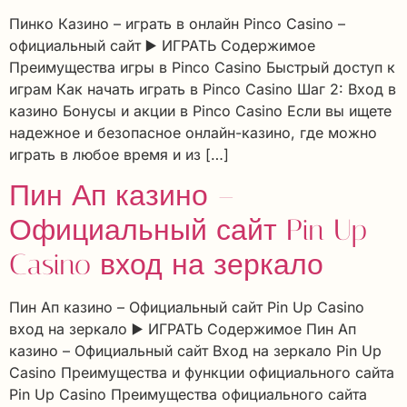
Пинко Казино – играть в онлайн Pinco Casino –
официальный сайт ▶️ ИГРАТЬ Содержимое
Преимущества игры в Pinco Casino Быстрый доступ к
играм Как начать играть в Pinco Casino Шаг 2: Вход в
казино Бонусы и акции в Pinco Casino Если вы ищете
надежное и безопасное онлайн-казино, где можно
играть в любое время и из […]
Пин Ап казино –
Официальный сайт Pin Up
Casino вход на зеркало
Пин Ап казино – Официальный сайт Pin Up Casino
вход на зеркало ▶️ ИГРАТЬ Содержимое Пин Ап
казино – Официальный сайт Вход на зеркало Pin Up
Casino Преимущества и функции официального сайта
Pin Up Casino Преимущества официального сайта