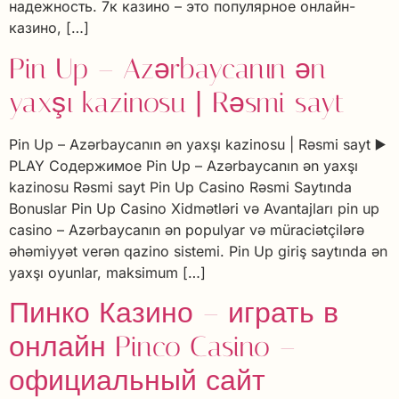
надежность. 7к казино – это популярное онлайн-
казино, […]
Pin Up – Azərbaycanın ən
yaxşı kazinosu | Rəsmi sayt
Pin Up – Azərbaycanın ən yaxşı kazinosu | Rəsmi sayt ▶️
PLAY Содержимое Pin Up – Azərbaycanın ən yaxşı
kazinosu Rəsmi sayt Pin Up Casino Rəsmi Saytında
Bonuslar Pin Up Casino Xidmətləri və Avantajları pin up
casino – Azərbaycanın ən populyar və müraciətçilərə
əhəmiyyət verən qazino sistemi. Pin Up giriş saytında ən
yaxşı oyunlar, maksimum […]
Пинко Казино – играть в
онлайн Pinco Casino –
официальный сайт