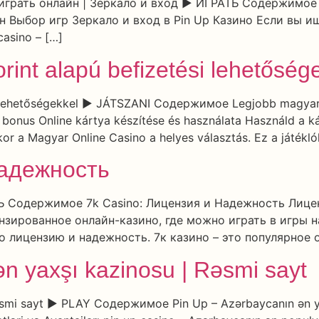
 играть онлайн | Зеркало и вход ▶️ ИГРАТЬ Содержимо
н Выбор игр Зеркало и вход в Pin Up Казино Если вы и
asino – […]
rint alapú befizetési lehetőség
i lehetőségekkel ▶️ JÁTSZANI Содержимое Legjobb magyar on
 bonus Online kártya készítése és használata Használd a k
r a Magyar Online Casino a helyes választás. Ez a játéklóh
надежность
ТЬ Содержимое 7k Casino: Лицензия и Надежность Лице
зированное онлайн-казино, где можно играть в игры на
о лицензию и надежность. 7к казино – это популярное о
n yaxşı kazinosu | Rəsmi sayt
Rəsmi sayt ▶️ PLAY Содержимое Pin Up – Azərbaycanın ən y