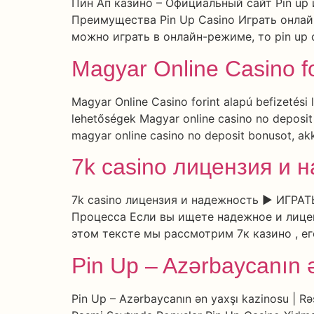
Пин Ап казино – Официальный сайт Pin up
Преимущества Pin Up Casino Играть онлай
можно играть в онлайн-режиме, то pin up c
Magyar Online Casino fo
Magyar Online Casino forint alapú befizetés
lehetőségek Magyar online casino no deposit
magyar online casino no deposit bonusot, akko
7k casino лицензия и 
7k casino лицензия и надежность ▶️ ИГРА
Процесса Если вы ищете надежное и лицен
этом тексте мы рассмотрим 7к казино , ег
Pin Up – Azərbaycanın ə
Pin Up – Azərbaycanın ən yaxşı kazinosu | 