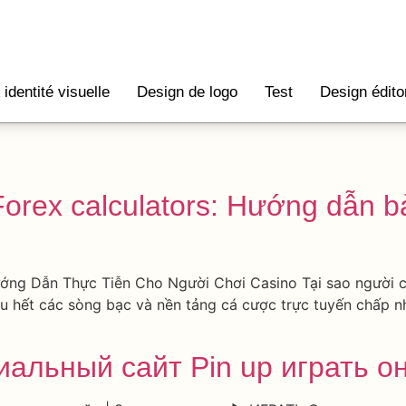
identité visuelle
Design de logo
Test
Design éditor
Forex calculators: Hướng dẫn b
ướng Dẫn Thực Tiễn Cho Người Chơi Casino Tại sao người c
hầu hết các sòng bạc và nền tảng cá cược trực tuyến chấp n
альный сайт Pin up играть он