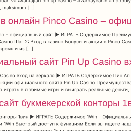
ləri və Avantajları pin up casino – Azərbaycanın ən popul
ar, maksimum […]
 в онлайн Pinco Casino – офи
sino – официальный сайт ▶️ ИГРАТЬ Содержимое Преиму
 Casino Шаг 2: Вход в казино Бонусы и акции в Pinco C
время и из […]
альный сайт Pin Up Casino в
 Casino вход на зеркало ▶️ ИГРАТЬ Содержимое Пин Ап
нкции официального сайта Pin Up Casino Преимуществ
о играть в любимые игры и выиграть реальные деньги, 
айт букмекерской конторы 1
онторы 1вин ▶️ ИГРАТЬ Содержимое 1Win – Официальны
 1Win Быстрый доступ к функциям Если вы ищете наде
букмекерской конторы 1вин, которая предлагает широки