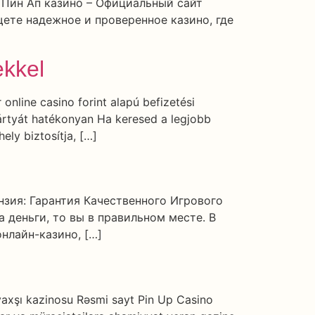
е Пин Ап казино – Официальный сайт
щете надежное и проверенное казино, где
ekkel
line casino forint alapú befizetési
ártyát hatékonyan Ha keresed a legjobb
ely biztosítja, […]
нзия: Гарантия Качественного Игрового
 деньги, то вы в правильном месте. В
нлайн-казино, […]
axşı kazinosu Rəsmi sayt Pin Up Casino