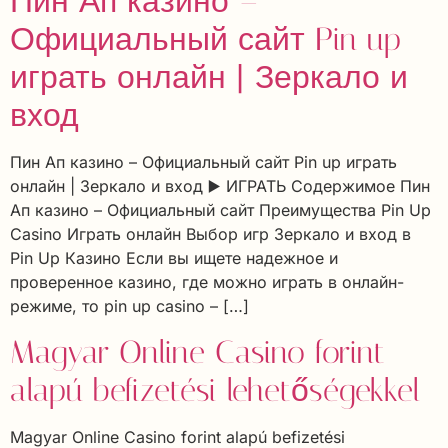
Пин Ап казино –
Официальный сайт Pin up
играть онлайн | Зеркало и
вход
Пин Ап казино – Официальный сайт Pin up играть
онлайн | Зеркало и вход ▶️ ИГРАТЬ Содержимое Пин
Ап казино – Официальный сайт Преимущества Pin Up
Casino Играть онлайн Выбор игр Зеркало и вход в
Pin Up Казино Если вы ищете надежное и
проверенное казино, где можно играть в онлайн-
режиме, то pin up casino – […]
Magyar Online Casino forint
alapú befizetési lehetőségekkel
Magyar Online Casino forint alapú befizetési