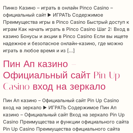
Пинко Казино – играть в онлайн Pinco Casino –
официальный сайт ▶️ ИГРАТЬ Содержимое
Преимущества игры в Pinco Casino Быстрый доступ к
играм Как начать играть в Pinco Casino Шаг 2: Вход в
казино Бонусы и акции в Pinco Casino Если вы ищете
надежное и безопасное онлайн-казино, где можно
играть в любое время и из […]
Пин Ап казино –
Официальный сайт Pin Up
Casino вход на зеркало
Пин Ап казино – Официальный сайт Pin Up Casino
вход на зеркало ▶️ ИГРАТЬ Содержимое Пин Ап
казино – Официальный сайт Вход на зеркало Pin Up
Casino Преимущества и функции официального сайта
Pin Up Casino Преимущества официального сайта