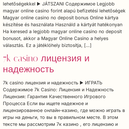
lehetőségekkel ▶️ JÁTSZANI Содержимое Legjobb
magyar online casino forint alapú befizetési lehetőségek
Magyar online casino no deposit bonus Online kártya
készítése és használata Használd a kártyát hatékonyan
Ha keresed a legjobb magyar online casino no deposit
bonusot, akkor a Magyar Online Casino a helyes
választás. Ez a játéklóhely biztosítja, […]
7k casino лицензия и
надежность
7k casino лицензия и надежность ▶️ ИГРАТЬ
Содержимое 7k Casino: Лицензия и Надежность
Лицензия: Гарантия Качественного Игрового
Процесса Если вы ищете надежное и
лицензированное онлайн-казино, где можно играть в
игры на деньги, то вы в правильном месте. В этом
тексте мы рассмотрим 7к казино , его лицензию и