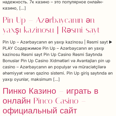
надежность. 7к казино – это популярное онлайн-
казино, […]
Pin Up – Azərbaycanın ən
yaxşı kazinosu | Rəsmi sayt
Pin Up – Azərbaycanın ən yaxşı kazinosu | Rəsmi sayt ▶️
PLAY Содержимое Pin Up – Azərbaycanın ən yaxşı
kazinosu Rəsmi sayt Pin Up Casino Rəsmi Saytında
Bonuslar Pin Up Casino Xidmətləri və Avantajları pin up
casino – Azərbaycanın ən populyar və müraciətçilərə
əhəmiyyət verən qazino sistemi. Pin Up giriş saytında ən
yaxşı oyunlar, maksimum […]
Пинко Казино – играть в
онлайн Pinco Casino –
официальный сайт