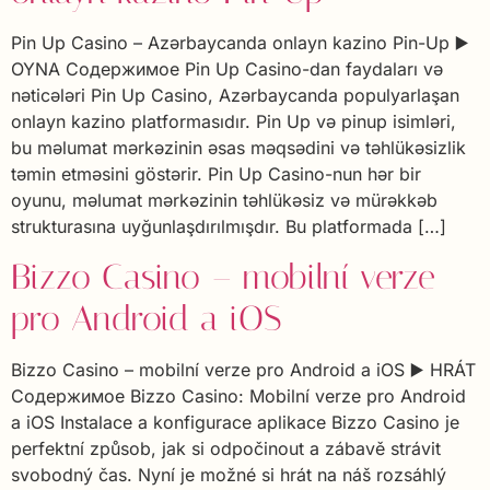
Pin Up Casino – Azərbaycanda onlayn kazino Pin-Up ▶️
OYNA Содержимое Pin Up Casino-dan faydaları və
nəticələri Pin Up Casino, Azərbaycanda populyarlaşan
onlayn kazino platformasıdır. Pin Up və pinup isimləri,
bu məlumat mərkəzinin əsas məqsədini və təhlükəsizlik
təmin etməsini göstərir. Pin Up Casino-nun hər bir
oyunu, məlumat mərkəzinin təhlükəsiz və mürəkkəb
strukturasına uyğunlaşdırılmışdır. Bu platformada […]
Bizzo Casino – mobilní verze
pro Android a iOS
Bizzo Casino – mobilní verze pro Android a iOS ▶️ HRÁT
Содержимое Bizzo Casino: Mobilní verze pro Android
a iOS Instalace a konfigurace aplikace Bizzo Casino je
perfektní způsob, jak si odpočinout a zábavě strávit
svobodný čas. Nyní je možné si hrát na náš rozsáhlý