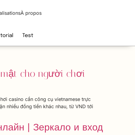
alisations
À propos
torial
Test
o mật cho người chơi
hơi casino cần công cụ vietnamese trực
hận nhiều đồng tiền khác nhau, từ VND tới
нлайн | Зеркало и вход