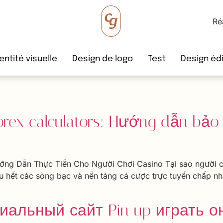
Ré
entité visuelle
Design de logo
Test
Design édi
orex calculators: Hướng dẫn bả
ướng Dẫn Thực Tiễn Cho Người Chơi Casino Tại sao người c
hầu hết các sòng bạc và nền tảng cá cược trực tuyến chấp n
альный сайт Pin up играть о