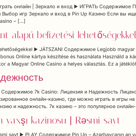
играть онлайн | Зеркало и вход ▶️ ИГРАТЬ Содержимое 
 Выбор игр Зеркало и вход в Pin Up Казино Если вы ищ
asino – […]
nt alapú befizetési lehetőségekke
i lehetőségekkel ▶️ JÁTSZANI Содержимое Legjobb magyar on
bonus Online kártya készítése és használata Használd a ká
r a Magyar Online Casino a helyes választás. Ez a játéklóhe
надежность
Ь Содержимое 7k Casino: Лицензия и Надежность Лицен
ированное онлайн-казино, где можно играть в игры на 
нзию и надежность. 7к казино – это популярное онлайн-
 yaxşı kazinosu | Rəsmi sayt
əsmi sayt ▶️ PLAY Содержимое Pin Up – Azərbaycanın ən y