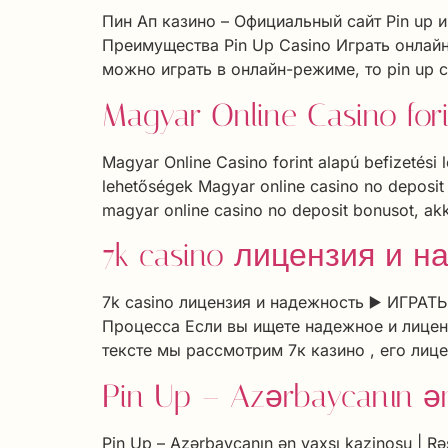
Пин Ап казино – Официальный сайт Pin up 
Преимущества Pin Up Casino Играть онлайн
можно играть в онлайн-режиме, то pin up c
Magyar Online Casino fori
Magyar Online Casino forint alapú befizetés
lehetőségek Magyar online casino no deposit 
magyar online casino no deposit bonusot, akko
7k casino лицензия и 
7k casino лицензия и надежность ▶️ ИГРАТ
Процесса Если вы ищете надежное и лиценз
тексте мы рассмотрим 7к казино , его лице
Pin Up – Azərbaycanın ən
Pin Up – Azərbaycanın ən yaxşı kazinosu | R