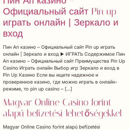
Пин Ап казино –
Официальный сайт Pin up
играть онлайн | Зеркало и
вход
Пин Ап казино – Официальный сайт Pin up играть
онлайн | Зеркало и вход ▶️ ИГРАТЬ Содержимое Пин
Ап казино – Официальный сайт Преимущества Pin Up
Casino Играть онлайн Выбор игр Зеркало и вход в
Pin Up Казино Если вы ищете надежное и
проверенное казино, где можно играть в онлайн-
режиме, то pin up casino – […]
Magyar Online Casino forint
alapú befizetési lehetőségekkel
Magyar Online Casino forint alapú befizetési