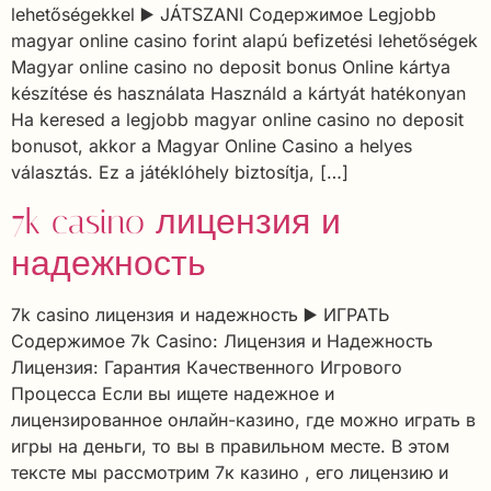
lehetőségekkel ▶️ JÁTSZANI Содержимое Legjobb
magyar online casino forint alapú befizetési lehetőségek
Magyar online casino no deposit bonus Online kártya
készítése és használata Használd a kártyát hatékonyan
Ha keresed a legjobb magyar online casino no deposit
bonusot, akkor a Magyar Online Casino a helyes
választás. Ez a játéklóhely biztosítja, […]
7k casino лицензия и
надежность
7k casino лицензия и надежность ▶️ ИГРАТЬ
Содержимое 7k Casino: Лицензия и Надежность
Лицензия: Гарантия Качественного Игрового
Процесса Если вы ищете надежное и
лицензированное онлайн-казино, где можно играть в
игры на деньги, то вы в правильном месте. В этом
тексте мы рассмотрим 7к казино , его лицензию и