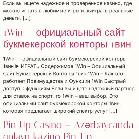
Если вы ищете надежное и проверенное казино, где
можно играть в любимые игры и выиграть реальные
деньги, […]
1Win — официальный сайт
букмекерской конторы 1вин
1Win — официальный сайт букмекерской конторы
1вин ▶️ ИГРАТЬ Содержимое 1Win – Официальный
Сайт Букмекерской Конторы 1вин 1Win – Как это
работает Преимущества и Функции 1Win Быстрый
доступ к функциям Если вы ищете надежный партнер
для ставок на спорт, то 1Win – ваш выбор. Это
официальный сайт букмекерской конторы 1вин,
которая предлагает широкий спектр услуг […]
Pin Up Casino – Azərbaycanda
onlayn kazino Pin-Up