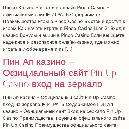
Пинко Казино – играть в онлайн Pinco Casino –
официальный сайт ▶️ ИГРАТЬ Содержимое
Преимущества игры в Pinco Casino Быстрый доступ к
играм Как начать играть в Pinco Casino Шаг 2: Вход в
казино Бонусы и акции в Pinco Casino Если вы ищете
надежное и безопасное онлайн-казино, где можно
играть в любое время и из […]
Пин Ап казино –
Официальный сайт Pin Up
Casino вход на зеркало
Пин Ап казино – Официальный сайт Pin Up Casino
вход на зеркало ▶️ ИГРАТЬ Содержимое Пин Ап
казино – Официальный сайт Вход на зеркало Pin Up
Casino Преимущества и функции официального сайта
Pin Up Casino Преимущества официального сайта