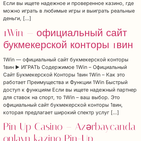
Если вы ищете надежное и проверенное казино, где
можно играть в любимые игры и выиграть реальные
деньги, […]
1Win — официальный сайт
букмекерской конторы 1вин
1Win — официальный сайт букмекерской конторы
1вин ▶️ ИГРАТЬ Содержимое 1Win – Официальный
Сайт Букмекерской Конторы 1вин 1Win – Как это
работает Преимущества и Функции 1Win Быстрый
доступ к функциям Если вы ищете надежный партнер
для ставок на спорт, то 1Win – ваш выбор. Это
официальный сайт букмекерской конторы 1вин,
которая предлагает широкий спектр услуг […]
Pin Up Casino – Azərbaycanda
onlayn kazino Pin-Up