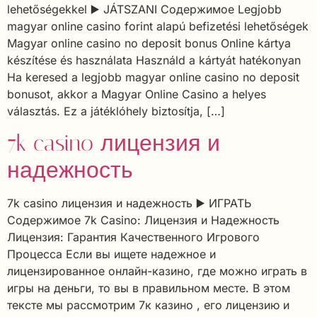
lehetőségekkel ▶️ JÁTSZANI Содержимое Legjobb
magyar online casino forint alapú befizetési lehetőségek
Magyar online casino no deposit bonus Online kártya
készítése és használata Használd a kártyát hatékonyan
Ha keresed a legjobb magyar online casino no deposit
bonusot, akkor a Magyar Online Casino a helyes
választás. Ez a játéklóhely biztosítja, […]
7k casino лицензия и
надежность
7k casino лицензия и надежность ▶️ ИГРАТЬ
Содержимое 7k Casino: Лицензия и Надежность
Лицензия: Гарантия Качественного Игрового
Процесса Если вы ищете надежное и
лицензированное онлайн-казино, где можно играть в
игры на деньги, то вы в правильном месте. В этом
тексте мы рассмотрим 7к казино , его лицензию и