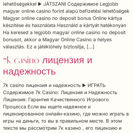
lehetőségekkel ▶️ JÁTSZANI Содержимое Legjobb
magyar online casino forint alapú befizetési lehetőségek
Magyar online casino no deposit bonus Online kártya
készítése és használata Használd a kártyát hatékonyan
Ha keresed a legjobb magyar online casino no deposit
bonusot, akkor a Magyar Online Casino a helyes
választás. Ez a játéklóhely biztosítja, […]
7k casino лицензия и
надежность
7k casino лицензия и надежность ▶️ ИГРАТЬ
Содержимое 7k Casino: Лицензия и Надежность
Лицензия: Гарантия Качественного Игрового
Процесса Если вы ищете надежное и
лицензированное онлайн-казино, где можно играть в
игры на деньги, то вы в правильном месте. В этом
тексте мы рассмотрим 7к казино , его лицензию и