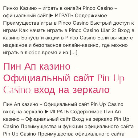
Пинко Казино – играть в онлайн Pinco Casino –
официальный сайт ▶️ ИГРАТЬ Содержимое
Преимущества игры в Pinco Casino Быстрый доступ к
играм Как начать играть в Pinco Casino Шаг 2: Вход в
казино Бонусы и акции в Pinco Casino Если вы ищете
надежное и безопасное онлайн-казино, где можно
играть в любое время и из […]
Пин Ап казино –
Официальный сайт Pin Up
Casino вход на зеркало
Пин Ап казино – Официальный сайт Pin Up Casino
вход на зеркало ▶️ ИГРАТЬ Содержимое Пин Ап
казино – Официальный сайт Вход на зеркало Pin Up
Casino Преимущества и функции официального сайта
Pin Up Casino Преимущества официального сайта