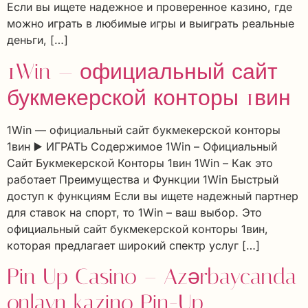
Если вы ищете надежное и проверенное казино, где
можно играть в любимые игры и выиграть реальные
деньги, […]
1Win — официальный сайт
букмекерской конторы 1вин
1Win — официальный сайт букмекерской конторы
1вин ▶️ ИГРАТЬ Содержимое 1Win – Официальный
Сайт Букмекерской Конторы 1вин 1Win – Как это
работает Преимущества и Функции 1Win Быстрый
доступ к функциям Если вы ищете надежный партнер
для ставок на спорт, то 1Win – ваш выбор. Это
официальный сайт букмекерской конторы 1вин,
которая предлагает широкий спектр услуг […]
Pin Up Casino – Azərbaycanda
onlayn kazino Pin-Up