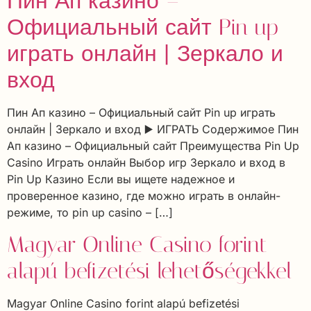
Пин Ап казино –
Официальный сайт Pin up
играть онлайн | Зеркало и
вход
Пин Ап казино – Официальный сайт Pin up играть
онлайн | Зеркало и вход ▶️ ИГРАТЬ Содержимое Пин
Ап казино – Официальный сайт Преимущества Pin Up
Casino Играть онлайн Выбор игр Зеркало и вход в
Pin Up Казино Если вы ищете надежное и
проверенное казино, где можно играть в онлайн-
режиме, то pin up casino – […]
Magyar Online Casino forint
alapú befizetési lehetőségekkel
Magyar Online Casino forint alapú befizetési