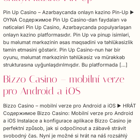
Pin Up Casino – Azərbaycanda onlayn kazino Pin-Up ▶️
OYNA Содержимое Pin Up Casino-dan faydaları və
nəticələri Pin Up Casino, Azərbaycanda populyarlaşan
onlayn kazino platformasıdır. Pin Up və pinup isimləri,
bu məlumat mərkəzinin əsas məqsədini və təhlükəsizlik
təmin etməsini göstərir. Pin Up Casino-nun hər bir
oyunu, məlumat mərkəzinin təhlükəsiz və mürəkkəb
strukturasına uyğunlaşdırılmışdır. Bu platformada […]
Bizzo Casino – mobilní verze
pro Android a iOS
Bizzo Casino – mobilní verze pro Android a iOS ▶️ HRÁT
Содержимое Bizzo Casino: Mobilní verze pro Android
a iOS Instalace a konfigurace aplikace Bizzo Casino je
perfektní způsob, jak si odpočinout a zábavě strávit
svobodný čas. Nyní je možné si hrát na náš rozsáhlý