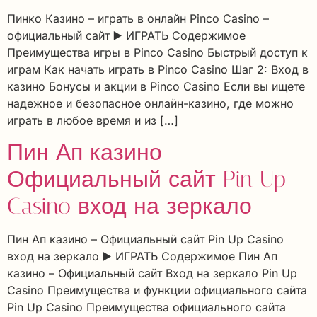
Пинко Казино – играть в онлайн Pinco Casino –
официальный сайт ▶️ ИГРАТЬ Содержимое
Преимущества игры в Pinco Casino Быстрый доступ к
играм Как начать играть в Pinco Casino Шаг 2: Вход в
казино Бонусы и акции в Pinco Casino Если вы ищете
надежное и безопасное онлайн-казино, где можно
играть в любое время и из […]
Пин Ап казино –
Официальный сайт Pin Up
Casino вход на зеркало
Пин Ап казино – Официальный сайт Pin Up Casino
вход на зеркало ▶️ ИГРАТЬ Содержимое Пин Ап
казино – Официальный сайт Вход на зеркало Pin Up
Casino Преимущества и функции официального сайта
Pin Up Casino Преимущества официального сайта