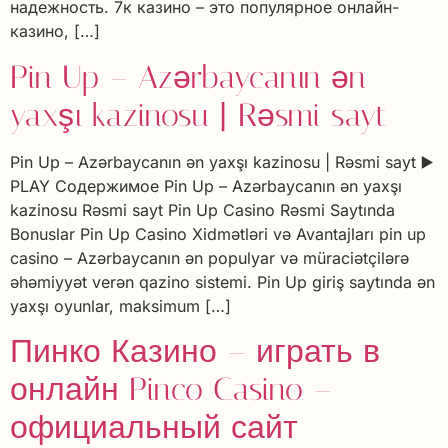
надежность. 7к казино – это популярное онлайн-
казино, […]
Pin Up – Azərbaycanın ən
yaxşı kazinosu | Rəsmi sayt
Pin Up – Azərbaycanın ən yaxşı kazinosu | Rəsmi sayt ▶️
PLAY Содержимое Pin Up – Azərbaycanın ən yaxşı
kazinosu Rəsmi sayt Pin Up Casino Rəsmi Saytında
Bonuslar Pin Up Casino Xidmətləri və Avantajları pin up
casino – Azərbaycanın ən populyar və müraciətçilərə
əhəmiyyət verən qazino sistemi. Pin Up giriş saytında ən
yaxşı oyunlar, maksimum […]
Пинко Казино – играть в
онлайн Pinco Casino –
официальный сайт