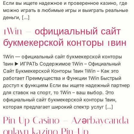
Если вы ищете надежное и проверенное казино, где
можно играть в любимые игры и выиграть реальные
деньги, […]
1Win — официальный сайт
букмекерской конторы 1вин
1Win — официальный сайт букмекерской конторы
1вин ▶️ ИГРАТЬ Содержимое 1Win – Официальный
Сайт Букмекерской Конторы 1вин 1Win – Как это
работает Преимущества и Функции 1Win Быстрый
доступ к функциям Если вы ищете надежный партнер
для ставок на спорт, то 1Win – ваш выбор. Это
официальный сайт букмекерской конторы 1вин,
которая предлагает широкий спектр услуг […]
Pin Up Casino – Azərbaycanda
onlayn kazino Pin-Up