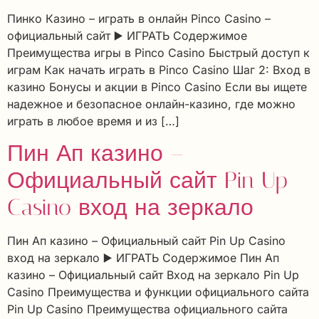
Пинко Казино – играть в онлайн Pinco Casino –
официальный сайт ▶️ ИГРАТЬ Содержимое
Преимущества игры в Pinco Casino Быстрый доступ к
играм Как начать играть в Pinco Casino Шаг 2: Вход в
казино Бонусы и акции в Pinco Casino Если вы ищете
надежное и безопасное онлайн-казино, где можно
играть в любое время и из […]
Пин Ап казино –
Официальный сайт Pin Up
Casino вход на зеркало
Пин Ап казино – Официальный сайт Pin Up Casino
вход на зеркало ▶️ ИГРАТЬ Содержимое Пин Ап
казино – Официальный сайт Вход на зеркало Pin Up
Casino Преимущества и функции официального сайта
Pin Up Casino Преимущества официального сайта