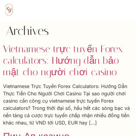
Réalisations
Archives
Vietnamese trực tuyến Forex
calculators: Hướng dẫn bảo
mật cho người chơi casino
Vietnamese Trực Tuyến Forex Calculators: Hướng Dẫn
Thực Tiễn Cho Người Chơi Casino Tại sao người chơi
casino cần công cụ vietnamese trực tuyến Forex
calculators? Trong thời đại số, hầu hết các sòng bạc và
nền tảng cá cược trực tuyến chấp nhận nhiều đồng tiền
khác nhau, từ VND tới USD, EUR hay […]