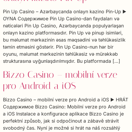
Pin Up Casino – Azərbaycanda onlayn kazino Pin-Up ▶️
OYNA Содержимое Pin Up Casino-dan faydaları və
nəticələri Pin Up Casino, Azərbaycanda populyarlaşan
onlayn kazino platformasıdır. Pin Up və pinup isimləri,
bu məlumat mərkəzinin əsas məqsədini və təhlükəsizlik
təmin etməsini göstərir. Pin Up Casino-nun hər bir
oyunu, məlumat mərkəzinin təhlükəsiz və mürəkkəb
strukturasına uyğunlaşdırılmışdır. Bu platformada […]
Bizzo Casino – mobilní verze
pro Android a iOS
Bizzo Casino – mobilní verze pro Android a iOS ▶️ HRÁT
Содержимое Bizzo Casino: Mobilní verze pro Android
a iOS Instalace a konfigurace aplikace Bizzo Casino je
perfektní způsob, jak si odpočinout a zábavě strávit
svobodný čas. Nyní je možné si hrát na náš rozsáhlý