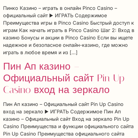
Пинко Казино – играть в онлайн Pinco Casino –
официальный сайт ▶️ ИГРАТЬ Содержимое
Преимущества игры в Pinco Casino Быстрый доступ к
играм Как начать играть в Pinco Casino Шаг 2: Вход в
казино Бонусы и акции в Pinco Casino Если вы ищете
надежное и безопасное онлайн-казино, где можно
играть в любое время и из […]
Пин Ап казино –
Официальный сайт Pin Up
Casino вход на зеркало
Пин Ап казино – Официальный сайт Pin Up Casino
вход на зеркало ▶️ ИГРАТЬ Содержимое Пин Ап
казино – Официальный сайт Вход на зеркало Pin Up
Casino Преимущества и функции официального сайта
Pin Up Casino Преимущества официального сайта