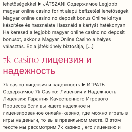
lehetőségekkel ▶️ JÁTSZANI Содержимое Legjobb
magyar online casino forint alapú befizetési lehetőségek
Magyar online casino no deposit bonus Online kártya
készítése és használata Használd a kártyát hatékonyan
Ha keresed a legjobb magyar online casino no deposit
bonusot, akkor a Magyar Online Casino a helyes
választás. Ez a játéklóhely biztosítja, […]
7k casino лицензия и
надежность
7k casino лицензия и надежность ▶️ ИГРАТЬ
Содержимое 7k Casino: Лицензия и Надежность
Лицензия: Гарантия Качественного Игрового
Процесса Если вы ищете надежное и
лицензированное онлайн-казино, где можно играть в
игры на деньги, то вы в правильном месте. В этом
тексте мы рассмотрим 7к казино , его лицензию и