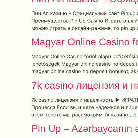
Пин Ап казино – Официальный сайт Pin up
Преимущества Pin Up Casino Играть онлай
можно играть в онлайн-режиме, то pin up c
Magyar Online Casino fo
Magyar Online Casino forint alapú befizetés
lehetőségek Magyar online casino no deposit
magyar online casino no deposit bonusot, akko
7k casino лицензия и 
7k casino лицензия и надежность ▶️ ИГРА
Процесса Если вы ищете надежное и лицен
этом тексте мы рассмотрим 7к казино , ег
Pin Up – Azərbaycanın ə