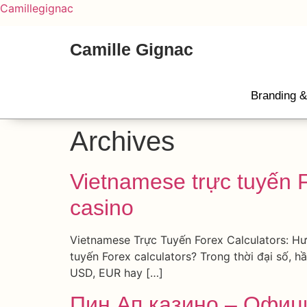
Camillegignac
Camille Gignac
Branding & 
Archives
Vietnamese trực tuyến 
casino
Vietnamese Trực Tuyến Forex Calculators: H
tuyến Forex calculators? Trong thời đại số, 
USD, EUR hay […]
Пин Ап казино – Офици