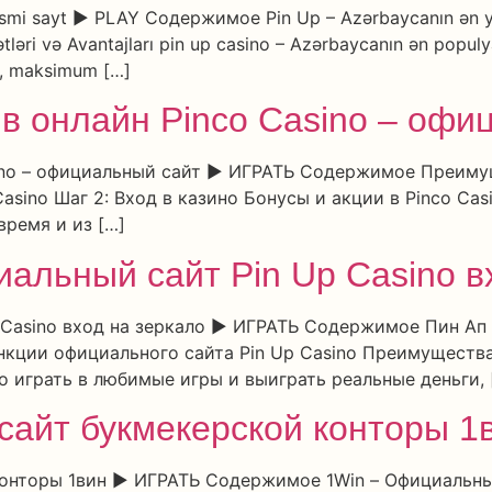
Rəsmi sayt ▶️ PLAY Содержимое Pin Up – Azərbaycanın ən y
ləri və Avantajları pin up casino – Azərbaycanın ən popul
ar, maksimum […]
 в онлайн Pinco Casino – офи
sino – официальный сайт ▶️ ИГРАТЬ Содержимое Преиму
 Casino Шаг 2: Вход в казино Бонусы и акции в Pinco C
время и из […]
альный сайт Pin Up Casino в
 Casino вход на зеркало ▶️ ИГРАТЬ Содержимое Пин Ап
нкции официального сайта Pin Up Casino Преимуществ
о играть в любимые игры и выиграть реальные деньги, 
айт букмекерской конторы 1
онторы 1вин ▶️ ИГРАТЬ Содержимое 1Win – Официальны