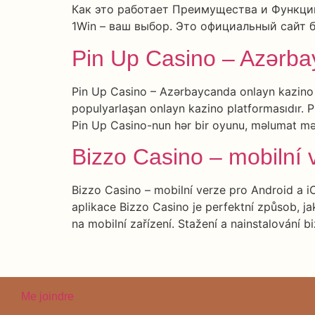
Как это работает Преимущества и Функции
1Win – ваш выбор. Это официальный сайт 
Pin Up Casino – Azərba
Pin Up Casino – Azərbaycanda onlayn kazino
populyarlaşan onlayn kazino platformasıdır. P
Pin Up Casino-nun hər bir oyunu, məlumat mər
Bizzo Casino – mobilní 
Bizzo Casino – mobilní verze pro Android a 
aplikace Bizzo Casino je perfektní způsob, ja
na mobilní zařízení. Stažení a nainstalování b
Me joindre