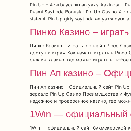
Pin Up – Azərbaycanın ən yaxşı kazinosu | 
Rəsmi Saytında Bonuslar Pin Up Casino Xidmət
sistemi. Pin Up giriş saytında ən yaxşı oyunl
Пинко Казино – играть
Пинко Казино – играть в онлайн Pinco Ca
доступ к играм Как начать играть в Pinco
онлайн-казино, где можно играть в любое 
Пин Ап казино – Офици
Пин Ап казино – Официальный сайт Pin Up
зеркало Pin Up Casino Преимущества и фу
надежное и проверенное казино, где можн
1Win — официальный с
1Win — официальный сайт букмекерской к