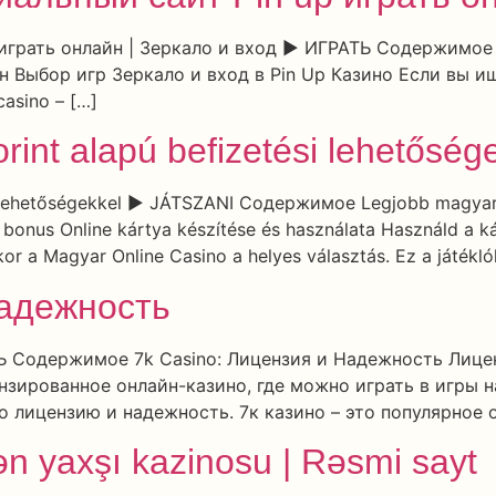
 играть онлайн | Зеркало и вход ▶️ ИГРАТЬ Содержимо
н Выбор игр Зеркало и вход в Pin Up Казино Если вы и
asino – […]
rint alapú befizetési lehetőség
i lehetőségekkel ▶️ JÁTSZANI Содержимое Legjobb magyar on
 bonus Online kártya készítése és használata Használd a k
r a Magyar Online Casino a helyes választás. Ez a játéklóh
надежность
ТЬ Содержимое 7k Casino: Лицензия и Надежность Лице
зированное онлайн-казино, где можно играть в игры на
о лицензию и надежность. 7к казино – это популярное о
n yaxşı kazinosu | Rəsmi sayt