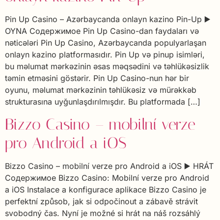
Pin Up Casino – Azərbaycanda onlayn kazino Pin-Up ▶️
OYNA Содержимое Pin Up Casino-dan faydaları və
nəticələri Pin Up Casino, Azərbaycanda populyarlaşan
onlayn kazino platformasıdır. Pin Up və pinup isimləri,
bu məlumat mərkəzinin əsas məqsədini və təhlükəsizlik
təmin etməsini göstərir. Pin Up Casino-nun hər bir
oyunu, məlumat mərkəzinin təhlükəsiz və mürəkkəb
strukturasına uyğunlaşdırılmışdır. Bu platformada […]
Bizzo Casino – mobilní verze
pro Android a iOS
Bizzo Casino – mobilní verze pro Android a iOS ▶️ HRÁT
Содержимое Bizzo Casino: Mobilní verze pro Android
a iOS Instalace a konfigurace aplikace Bizzo Casino je
perfektní způsob, jak si odpočinout a zábavě strávit
svobodný čas. Nyní je možné si hrát na náš rozsáhlý