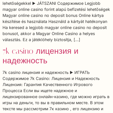
lehetőségekkel ▶️ JÁTSZANI Содержимое Legjobb
magyar online casino forint alapú befizetési lehetőségek
Magyar online casino no deposit bonus Online kártya
készítése és használata Használd a kártyát hatékonyan
Ha keresed a legjobb magyar online casino no deposit
bonusot, akkor a Magyar Online Casino a helyes
választás. Ez a játéklóhely biztosítja, […]
7k casino лицензия и
надежность
7k casino лицензия и надежность ▶️ ИГРАТЬ
Содержимое 7k Casino: Лицензия и Надежность
Лицензия: Гарантия Качественного Игрового
Процесса Если вы ищете надежное и
лицензированное онлайн-казино, где можно играть в
игры на деньги, то вы в правильном месте. В этом
тексте мы рассмотрим 7к казино , его лицензию и