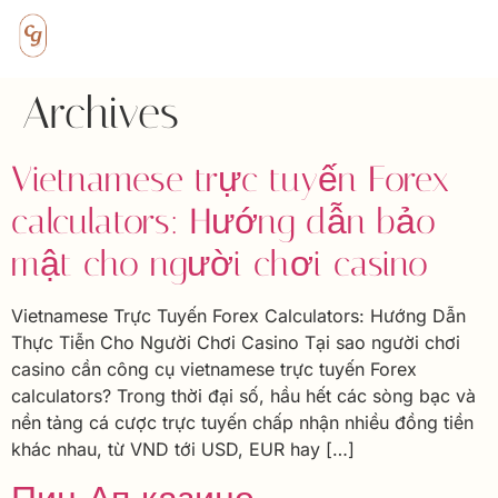
Réalisations
Archives
Vietnamese trực tuyến Forex
calculators: Hướng dẫn bảo
mật cho người chơi casino
Vietnamese Trực Tuyến Forex Calculators: Hướng Dẫn
Thực Tiễn Cho Người Chơi Casino Tại sao người chơi
casino cần công cụ vietnamese trực tuyến Forex
calculators? Trong thời đại số, hầu hết các sòng bạc và
nền tảng cá cược trực tuyến chấp nhận nhiều đồng tiền
khác nhau, từ VND tới USD, EUR hay […]