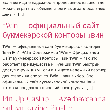
Если вы ищете надежное и проверенное казино, где
можно играть в любимые игры и выиграть реальные
деньги, […]
1Win — официальный сайт
букмекерской конторы 1вин
1Win — официальный сайт букмекерской конторы
1вин ▶️ ИГРАТЬ Содержимое 1Win – Официальный
Сайт Букмекерской Конторы 1вин 1Win – Как это
работает Преимущества и Функции 1Win Быстрый
доступ к функциям Если вы ищете надежный партнер
для ставок на спорт, то 1Win – ваш выбор. Это
официальный сайт букмекерской конторы 1вин,
которая предлагает широкий спектр услуг […]
Pin Up Casino – Azərbaycanda
onlayn kazino Pin-Up