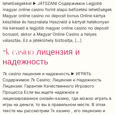
lehetőségekkel ▶️ JÁTSZANI Содержимое Legjobb
magyar online casino forint alapú befizetési lehetőségek
Magyar online casino no deposit bonus Online kártya
készítése és használata Használd a kártyát hatékonyan
Ha keresed a legjobb magyar online casino no deposit
bonusot, akkor a Magyar Online Casino a helyes
választás. Ez a játéklóhely biztosítja, […]
7k casino лицензия и
надежность
7k casino лицензия и надежность ▶️ ИГРАТЬ
Содержимое 7k Casino: Лицензия и Надежность
Лицензия: Гарантия Качественного Игрового
Процесса Если вы ищете надежное и
лицензированное онлайн-казино, где можно играть в
игры на деньги, то вы в правильном месте. В этом
тексте мы рассмотрим 7к казино , его лицензию и