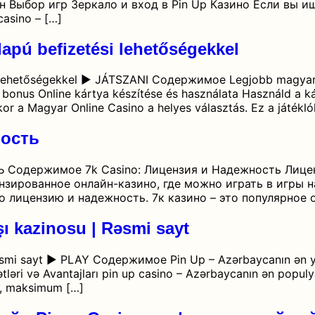
н Выбор игр Зеркало и вход в Pin Up Казино Если вы и
asino – […]
lapú befizetési lehetőségekkel
i lehetőségekkel ▶️ JÁTSZANI Содержимое Legjobb magyar on
 bonus Online kártya készítése és használata Használd a k
r a Magyar Online Casino a helyes választás. Ez a játéklóh
ность
ТЬ Содержимое 7k Casino: Лицензия и Надежность Лице
зированное онлайн-казино, где можно играть в игры на
о лицензию и надежность. 7к казино – это популярное о
ı kazinosu | Rəsmi sayt
Rəsmi sayt ▶️ PLAY Содержимое Pin Up – Azərbaycanın ən y
ləri və Avantajları pin up casino – Azərbaycanın ən popul
ar, maksimum […]