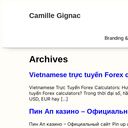
Camille Gignac
Branding & 
Archives
Vietnamese trực tuyến Forex 
Vietnamese Trực Tuyến Forex Calculators: H
tuyến Forex calculators? Trong thời đại số, 
USD, EUR hay […]
Пин Ап казино – Официальны
Пин Ап казино – Официальный сайт Pin up