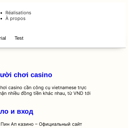
Réalisations
À propos
ial
Test
ười chơi casino
hơi casino cần công cụ vietnamese trực
hận nhiều đồng tiền khác nhau, từ VND tới
ло и вход
е Пин Ап казино – Официальный сайт