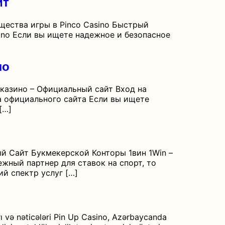
йт
щества игры в Pinco Casino Быстрый
asino Если вы ищете надежное и безопасное
ло
 казино – Официальный сайт Вход на
а официального сайта Если вы ищете
[…]
й Сайт Букмекерской Конторы 1вин 1Win –
жный партнер для ставок на спорт, то
й спектр услуг […]
və nəticələri Pin Up Casino, Azərbaycanda