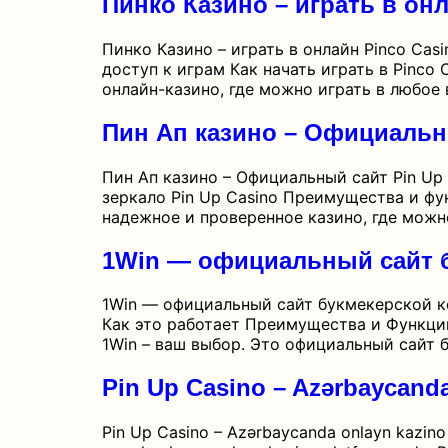
Пинко Казино – играть в он
Пинко Казино – играть в онлайн Pinco Ca
доступ к играм Как начать играть в Pinco
онлайн-казино, где можно играть в любое 
Пин Ап казино – Официальны
Пин Ап казино – Официальный сайт Pin Up
зеркало Pin Up Casino Преимущества и фу
надежное и проверенное казино, где можн
1Win — официальный сайт 
1Win — официальный сайт букмекерской к
Как это работает Преимущества и Функции
1Win – ваш выбор. Это официальный сайт 
Pin Up Casino – Azərbaycanda
Pin Up Casino – Azərbaycanda onlayn kazino