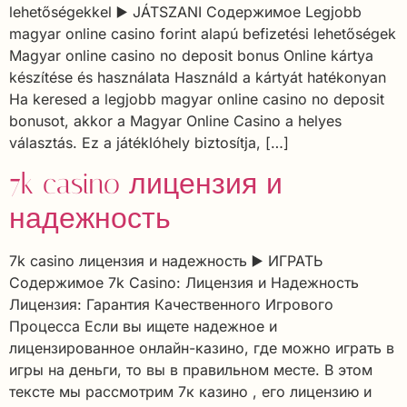
lehetőségekkel ▶️ JÁTSZANI Содержимое Legjobb
magyar online casino forint alapú befizetési lehetőségek
Magyar online casino no deposit bonus Online kártya
készítése és használata Használd a kártyát hatékonyan
Ha keresed a legjobb magyar online casino no deposit
bonusot, akkor a Magyar Online Casino a helyes
választás. Ez a játéklóhely biztosítja, […]
7k casino лицензия и
надежность
7k casino лицензия и надежность ▶️ ИГРАТЬ
Содержимое 7k Casino: Лицензия и Надежность
Лицензия: Гарантия Качественного Игрового
Процесса Если вы ищете надежное и
лицензированное онлайн-казино, где можно играть в
игры на деньги, то вы в правильном месте. В этом
тексте мы рассмотрим 7к казино , его лицензию и