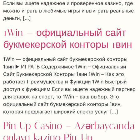
Если вы ищете надежное и проверенное казино, где
можно играть в любимые игры и выиграть реальные
деньги, […]
1Win — официальный сайт
букмекерской конторы 1вин
1Win — официальный сайт букмекерской конторы
1вин ▶️ ИГРАТЬ Содержимое 1Win – Официальный
Сайт Букмекерской Конторы 1вин 1Win – Как это
работает Преимущества и Функции 1Win Быстрый
доступ к функциям Если вы ищете надежный партнер
для ставок на спорт, то 1Win – ваш выбор. Это
официальный сайт букмекерской конторы 1вин,
которая предлагает широкий спектр услуг […]
Pin Up Casino – Azərbaycanda
onlayn kazino Pin-Up