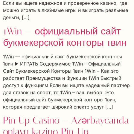
Если вы ищете надежное и проверенное казино, где
можно играть в любимые игры и выиграть реальные
деньги, […]
1Win — официальный сайт
букмекерской конторы 1вин
1Win — официальный сайт букмекерской конторы
1вин ▶️ ИГРАТЬ Содержимое 1Win – Официальный
Сайт Букмекерской Конторы 1вин 1Win – Как это
работает Преимущества и Функции 1Win Быстрый
доступ к функциям Если вы ищете надежный партнер
для ставок на спорт, то 1Win – ваш выбор. Это
официальный сайт букмекерской конторы 1вин,
которая предлагает широкий спектр услуг […]
Pin Up Casino – Azərbaycanda
onlayn kazino Pin-Up