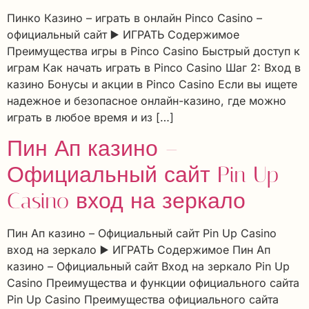
Пинко Казино – играть в онлайн Pinco Casino –
официальный сайт ▶️ ИГРАТЬ Содержимое
Преимущества игры в Pinco Casino Быстрый доступ к
играм Как начать играть в Pinco Casino Шаг 2: Вход в
казино Бонусы и акции в Pinco Casino Если вы ищете
надежное и безопасное онлайн-казино, где можно
играть в любое время и из […]
Пин Ап казино –
Официальный сайт Pin Up
Casino вход на зеркало
Пин Ап казино – Официальный сайт Pin Up Casino
вход на зеркало ▶️ ИГРАТЬ Содержимое Пин Ап
казино – Официальный сайт Вход на зеркало Pin Up
Casino Преимущества и функции официального сайта
Pin Up Casino Преимущества официального сайта