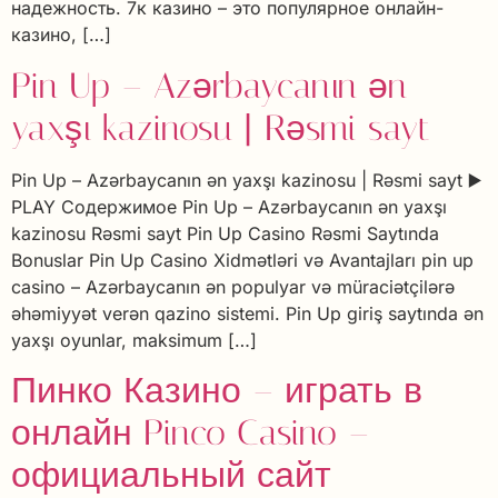
надежность. 7к казино – это популярное онлайн-
казино, […]
Pin Up – Azərbaycanın ən
yaxşı kazinosu | Rəsmi sayt
Pin Up – Azərbaycanın ən yaxşı kazinosu | Rəsmi sayt ▶️
PLAY Содержимое Pin Up – Azərbaycanın ən yaxşı
kazinosu Rəsmi sayt Pin Up Casino Rəsmi Saytında
Bonuslar Pin Up Casino Xidmətləri və Avantajları pin up
casino – Azərbaycanın ən populyar və müraciətçilərə
əhəmiyyət verən qazino sistemi. Pin Up giriş saytında ən
yaxşı oyunlar, maksimum […]
Пинко Казино – играть в
онлайн Pinco Casino –
официальный сайт