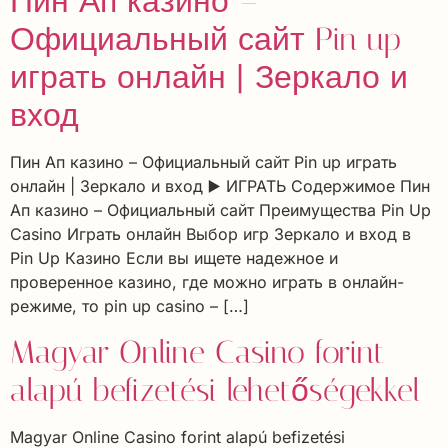
Пин Ап казино –
Официальный сайт Pin up
играть онлайн | Зеркало и
вход
Пин Ап казино – Официальный сайт Pin up играть
онлайн | Зеркало и вход ▶️ ИГРАТЬ Содержимое Пин
Ап казино – Официальный сайт Преимущества Pin Up
Casino Играть онлайн Выбор игр Зеркало и вход в
Pin Up Казино Если вы ищете надежное и
проверенное казино, где можно играть в онлайн-
режиме, то pin up casino – […]
Magyar Online Casino forint
alapú befizetési lehetőségekkel
Magyar Online Casino forint alapú befizetési