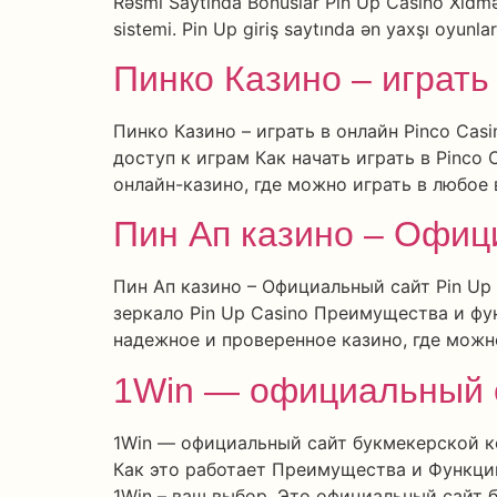
Rəsmi Saytında Bonuslar Pin Up Casino Xidmət
sistemi. Pin Up giriş saytında ən yaxşı oyunl
Пинко Казино – играть
Пинко Казино – играть в онлайн Pinco Ca
доступ к играм Как начать играть в Pinco
онлайн-казино, где можно играть в любое 
Пин Ап казино – Офици
Пин Ап казино – Официальный сайт Pin Up
зеркало Pin Up Casino Преимущества и фу
надежное и проверенное казино, где можн
1Win — официальный с
1Win — официальный сайт букмекерской к
Как это работает Преимущества и Функции
1Win – ваш выбор. Это официальный сайт 