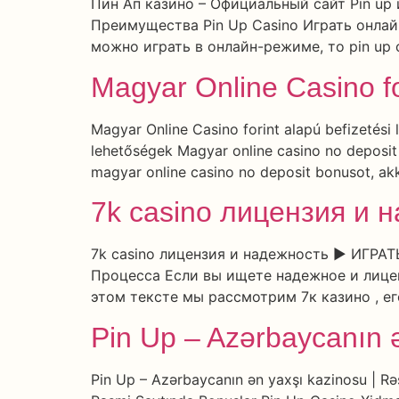
Пин Ап казино – Официальный сайт Pin up
Преимущества Pin Up Casino Играть онлай
можно играть в онлайн-режиме, то pin up c
Magyar Online Casino fo
Magyar Online Casino forint alapú befizetés
lehetőségek Magyar online casino no deposit
magyar online casino no deposit bonusot, akko
7k casino лицензия и 
7k casino лицензия и надежность ▶️ ИГРА
Процесса Если вы ищете надежное и лицен
этом тексте мы рассмотрим 7к казино , ег
Pin Up – Azərbaycanın ə
Pin Up – Azərbaycanın ən yaxşı kazinosu | 