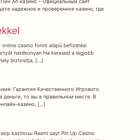
е Пин Ап казино – Официальный сайт
щете надежное и проверенное казино, где
ekkel
line casino forint alapú befizetési
ártyát hatékonyan Ha keresed a legjobb
ely biztosítja, […]
нзия: Гарантия Качественного Игрового
 деньги, то вы в правильном месте. В
нлайн-казино, […]
axşı kazinosu Rəsmi sayt Pin Up Casino