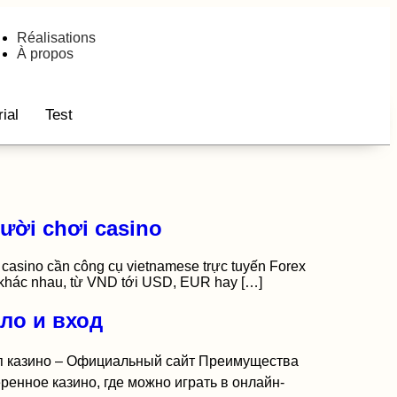
Réalisations
À propos
ial
Test
ười chơi casino
asino cần công cụ vietnamese trực tuyến Forex
ền khác nhau, từ VND tới USD, EUR hay […]
ло и вход
Ап казино – Официальный сайт Преимущества
ренное казино, где можно играть в онлайн-