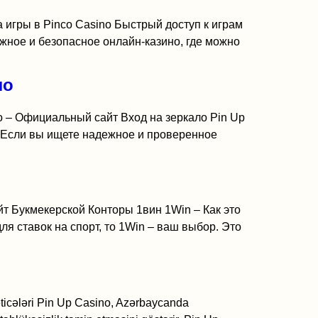
игры в Pinco Casino Быстрый доступ к играм
ежное и безопасное онлайн-казино, где можно
ло
о – Официальный сайт Вход на зеркало Pin Up
 Если вы ищете надежное и проверенное
 Букмекерской Конторы 1вин 1Win – Как это
 ставок на спорт, то 1Win – ваш выбор. Это
icələri Pin Up Casino, Azərbaycanda