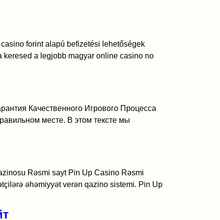
sino forint alapú befizetési lehetőségek
a keresed a legjobb magyar online casino no
арантия Качественного Игрового Процесса
правильном месте. В этом тексте мы
kazinosu Rəsmi sayt Pin Up Casino Rəsmi
tçilərə əhəmiyyət verən qazino sistemi. Pin Up
йт