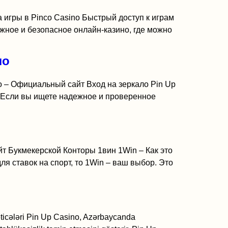
игры в Pinco Casino Быстрый доступ к играм
ежное и безопасное онлайн-казино, где можно
ло
о – Официальный сайт Вход на зеркало Pin Up
 Если вы ищете надежное и проверенное
 Букмекерской Конторы 1вин 1Win – Как это
 ставок на спорт, то 1Win – ваш выбор. Это
icələri Pin Up Casino, Azərbaycanda