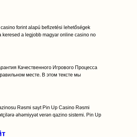
sino forint alapú befizetési lehetőségek
a keresed a legjobb magyar online casino no
арантия Качественного Игрового Процесса
правильном месте. В этом тексте мы
kazinosu Rəsmi sayt Pin Up Casino Rəsmi
tçilərə əhəmiyyət verən qazino sistemi. Pin Up
йт