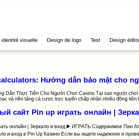
identité visuelle
Design de logo
Test
Design éditor
calculators: Hướng dẫn bảo mật cho ng
ng Dẫn Thực Tiễn Cho Người Chơi Casino Tại sao người chơi c
ng bạc và nền tảng cá cược trực tuyến chấp nhận nhiều đồng ti
й сайт Pin up играть онлайн | Зерка
грать онлайн | Зеркало и вход ▶️ ИГРАТЬ Содержимое Пин 
ло и вход в Pin Up Казино Если вы ищете надежное и прове