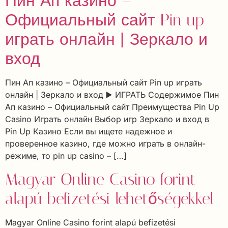
Пин Ап казино –
Официальный сайт Pin up
играть онлайн | Зеркало и
вход
Пин Ап казино – Официальный сайт Pin up играть
онлайн | Зеркало и вход ▶️ ИГРАТЬ Содержимое Пин
Ап казино – Официальный сайт Преимущества Pin Up
Casino Играть онлайн Выбор игр Зеркало и вход в
Pin Up Казино Если вы ищете надежное и
проверенное казино, где можно играть в онлайн-
режиме, то pin up casino – […]
Magyar Online Casino forint
alapú befizetési lehetőségekkel
Magyar Online Casino forint alapú befizetési