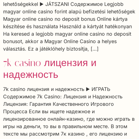
lehetőségekkel ▶️ JÁTSZANI Содержимое Legjobb
magyar online casino forint alapú befizetési lehetőségek
Magyar online casino no deposit bonus Online kártya
készítése és használata Használd a kártyát hatékonyan
Ha keresed a legjobb magyar online casino no deposit
bonusot, akkor a Magyar Online Casino a helyes
választás. Ez a játéklóhely biztosítja, […]
7k casino лицензия и
надежность
7k casino лицензия и надежность ▶️ ИГРАТЬ
Содержимое 7k Casino: Лицензия и Надежность
Лицензия: Гарантия Качественного Игрового
Процесса Если вы ищете надежное и
лицензированное онлайн-казино, где можно играть в
игры на деньги, то вы в правильном месте. В этом
тексте мы рассмотрим 7к казино , его лицензию и