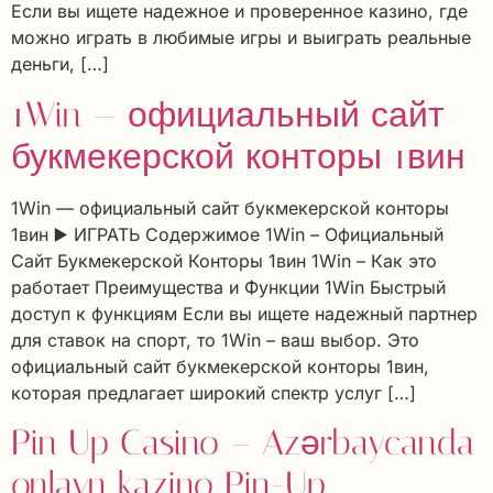
Если вы ищете надежное и проверенное казино, где
можно играть в любимые игры и выиграть реальные
деньги, […]
1Win — официальный сайт
букмекерской конторы 1вин
1Win — официальный сайт букмекерской конторы
1вин ▶️ ИГРАТЬ Содержимое 1Win – Официальный
Сайт Букмекерской Конторы 1вин 1Win – Как это
работает Преимущества и Функции 1Win Быстрый
доступ к функциям Если вы ищете надежный партнер
для ставок на спорт, то 1Win – ваш выбор. Это
официальный сайт букмекерской конторы 1вин,
которая предлагает широкий спектр услуг […]
Pin Up Casino – Azərbaycanda
onlayn kazino Pin-Up