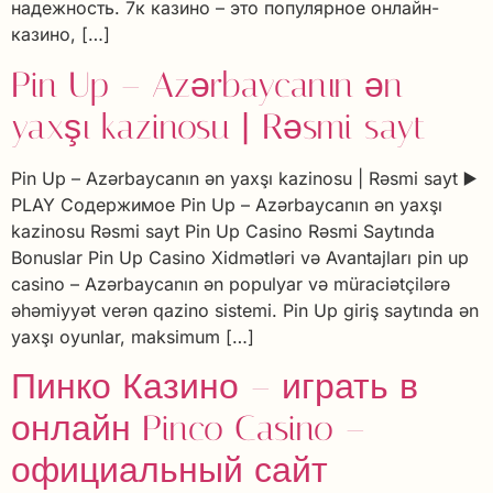
надежность. 7к казино – это популярное онлайн-
казино, […]
Pin Up – Azərbaycanın ən
yaxşı kazinosu | Rəsmi sayt
Pin Up – Azərbaycanın ən yaxşı kazinosu | Rəsmi sayt ▶️
PLAY Содержимое Pin Up – Azərbaycanın ən yaxşı
kazinosu Rəsmi sayt Pin Up Casino Rəsmi Saytında
Bonuslar Pin Up Casino Xidmətləri və Avantajları pin up
casino – Azərbaycanın ən populyar və müraciətçilərə
əhəmiyyət verən qazino sistemi. Pin Up giriş saytında ən
yaxşı oyunlar, maksimum […]
Пинко Казино – играть в
онлайн Pinco Casino –
официальный сайт