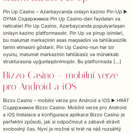
Pin Up Casino – Azərbaycanda onlayn kazino Pin-Up ▶️
OYNA Содержимое Pin Up Casino-dan faydaları və
nəticələri Pin Up Casino, Azərbaycanda populyarlaşan
onlayn kazino platformasıdır. Pin Up və pinup isimləri,
bu məlumat mərkəzinin əsas məqsədini və təhlükəsizlik
təmin etməsini göstərir. Pin Up Casino-nun hər bir
oyunu, məlumat mərkəzinin təhlükəsiz və mürəkkəb
strukturasına uyğunlaşdırılmışdır. Bu platformada […]
Bizzo Casino – mobilní verze
pro Android a iOS
Bizzo Casino – mobilní verze pro Android a iOS ▶️ HRÁT
Содержимое Bizzo Casino: Mobilní verze pro Android
a iOS Instalace a konfigurace aplikace Bizzo Casino je
perfektní způsob, jak si odpočinout a zábavě strávit
svobodný čas. Nyní je možné si hrát na náš rozsáhlý