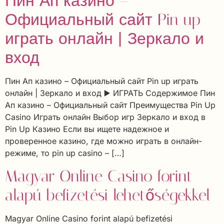
Пин Ап казино –
Официальный сайт Pin up
играть онлайн | Зеркало и
вход
Пин Ап казино – Официальный сайт Pin up играть
онлайн | Зеркало и вход ▶️ ИГРАТЬ Содержимое Пин
Ап казино – Официальный сайт Преимущества Pin Up
Casino Играть онлайн Выбор игр Зеркало и вход в
Pin Up Казино Если вы ищете надежное и
проверенное казино, где можно играть в онлайн-
режиме, то pin up casino – […]
Magyar Online Casino forint
alapú befizetési lehetőségekkel
Magyar Online Casino forint alapú befizetési