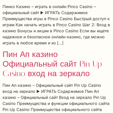
Пинко Казино – играть в онлайн Pinco Casino –
официальный сайт ▶️ ИГРАТЬ Содержимое
Преимущества игры в Pinco Casino Быстрый доступ к
играм Как начать играть в Pinco Casino Шаг 2: Вход в
казино Бонусы и акции в Pinco Casino Если вы ищете
надежное и безопасное онлайн-казино, где можно
играть в любое время и из […]
Пин Ап казино –
Официальный сайт Pin Up
Casino вход на зеркало
Пин Ап казино – Официальный сайт Pin Up Casino
вход на зеркало ▶️ ИГРАТЬ Содержимое Пин Ап
казино – Официальный сайт Вход на зеркало Pin Up
Casino Преимущества и функции официального сайта
Pin Up Casino Преимущества официального сайта