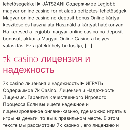
lehetőségekkel ▶️ JÁTSZANI Содержимое Legjobb
magyar online casino forint alapú befizetési lehetőségek
Magyar online casino no deposit bonus Online kártya
készítése és használata Használd a kártyát hatékonyan
Ha keresed a legjobb magyar online casino no deposit
bonusot, akkor a Magyar Online Casino a helyes
választás. Ez a játéklóhely biztosítja, […]
7k casino лицензия и
надежность
7k casino лицензия и надежность ▶️ ИГРАТЬ
Содержимое 7k Casino: Лицензия и Надежность
Лицензия: Гарантия Качественного Игрового
Процесса Если вы ищете надежное и
лицензированное онлайн-казино, где можно играть в
игры на деньги, то вы в правильном месте. В этом
тексте мы рассмотрим 7к казино , его лицензию и