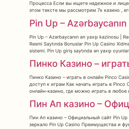
Процесса Если вы ищете надежное и лицен
этом тексте мы рассмотрим 7к казино , ег
Pin Up – Azərbaycanın 
Pin Up – Azərbaycanın ən yaxşı kazinosu | 
Rəsmi Saytında Bonuslar Pin Up Casino Xidmət
sistemi. Pin Up giriş saytında ən yaxşı oyunl
Пинко Казино – играт
Пинко Казино – играть в онлайн Pinco Ca
доступ к играм Как начать играть в Pinco
онлайн-казино, где можно играть в любое 
Пин Ап казино – Офиц
Пин Ап казино – Официальный сайт Pin Up
зеркало Pin Up Casino Преимущества и фу