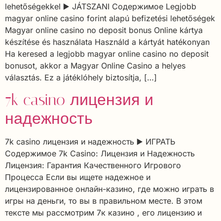
lehetőségekkel ▶️ JÁTSZANI Содержимое Legjobb
magyar online casino forint alapú befizetési lehetőségek
Magyar online casino no deposit bonus Online kártya
készítése és használata Használd a kártyát hatékonyan
Ha keresed a legjobb magyar online casino no deposit
bonusot, akkor a Magyar Online Casino a helyes
választás. Ez a játéklóhely biztosítja, […]
7k casino лицензия и
надежность
7k casino лицензия и надежность ▶️ ИГРАТЬ
Содержимое 7k Casino: Лицензия и Надежность
Лицензия: Гарантия Качественного Игрового
Процесса Если вы ищете надежное и
лицензированное онлайн-казино, где можно играть в
игры на деньги, то вы в правильном месте. В этом
тексте мы рассмотрим 7к казино , его лицензию и