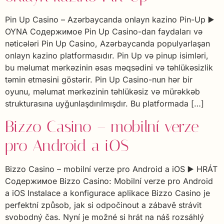
Pin Up Casino – Azərbaycanda onlayn kazino Pin-Up ▶️
OYNA Содержимое Pin Up Casino-dan faydaları və
nəticələri Pin Up Casino, Azərbaycanda populyarlaşan
onlayn kazino platformasıdır. Pin Up və pinup isimləri,
bu məlumat mərkəzinin əsas məqsədini və təhlükəsizlik
təmin etməsini göstərir. Pin Up Casino-nun hər bir
oyunu, məlumat mərkəzinin təhlükəsiz və mürəkkəb
strukturasına uyğunlaşdırılmışdır. Bu platformada […]
Bizzo Casino – mobilní verze
pro Android a iOS
Bizzo Casino – mobilní verze pro Android a iOS ▶️ HRÁT
Содержимое Bizzo Casino: Mobilní verze pro Android
a iOS Instalace a konfigurace aplikace Bizzo Casino je
perfektní způsob, jak si odpočinout a zábavě strávit
svobodný čas. Nyní je možné si hrát na náš rozsáhlý