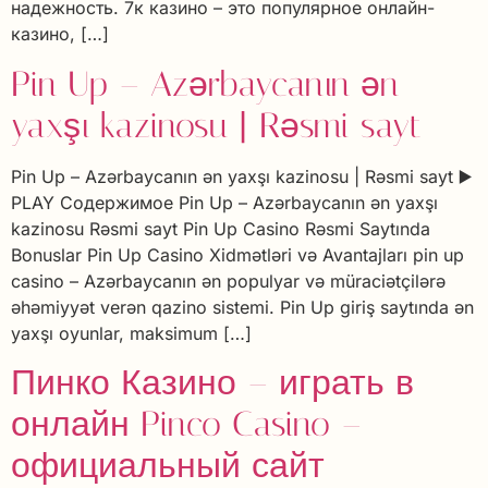
надежность. 7к казино – это популярное онлайн-
казино, […]
Pin Up – Azərbaycanın ən
yaxşı kazinosu | Rəsmi sayt
Pin Up – Azərbaycanın ən yaxşı kazinosu | Rəsmi sayt ▶️
PLAY Содержимое Pin Up – Azərbaycanın ən yaxşı
kazinosu Rəsmi sayt Pin Up Casino Rəsmi Saytında
Bonuslar Pin Up Casino Xidmətləri və Avantajları pin up
casino – Azərbaycanın ən populyar və müraciətçilərə
əhəmiyyət verən qazino sistemi. Pin Up giriş saytında ən
yaxşı oyunlar, maksimum […]
Пинко Казино – играть в
онлайн Pinco Casino –
официальный сайт