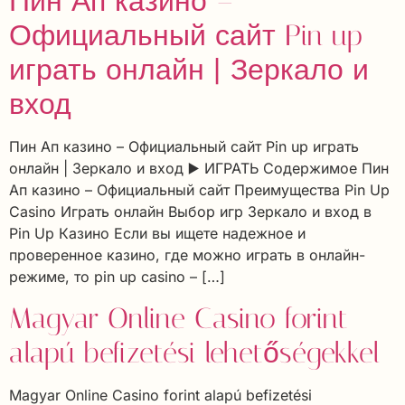
Пин Ап казино –
Официальный сайт Pin up
играть онлайн | Зеркало и
вход
Пин Ап казино – Официальный сайт Pin up играть
онлайн | Зеркало и вход ▶️ ИГРАТЬ Содержимое Пин
Ап казино – Официальный сайт Преимущества Pin Up
Casino Играть онлайн Выбор игр Зеркало и вход в
Pin Up Казино Если вы ищете надежное и
проверенное казино, где можно играть в онлайн-
режиме, то pin up casino – […]
Magyar Online Casino forint
alapú befizetési lehetőségekkel
Magyar Online Casino forint alapú befizetési