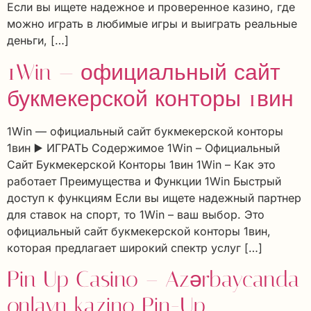
Если вы ищете надежное и проверенное казино, где
можно играть в любимые игры и выиграть реальные
деньги, […]
1Win — официальный сайт
букмекерской конторы 1вин
1Win — официальный сайт букмекерской конторы
1вин ▶️ ИГРАТЬ Содержимое 1Win – Официальный
Сайт Букмекерской Конторы 1вин 1Win – Как это
работает Преимущества и Функции 1Win Быстрый
доступ к функциям Если вы ищете надежный партнер
для ставок на спорт, то 1Win – ваш выбор. Это
официальный сайт букмекерской конторы 1вин,
которая предлагает широкий спектр услуг […]
Pin Up Casino – Azərbaycanda
onlayn kazino Pin-Up