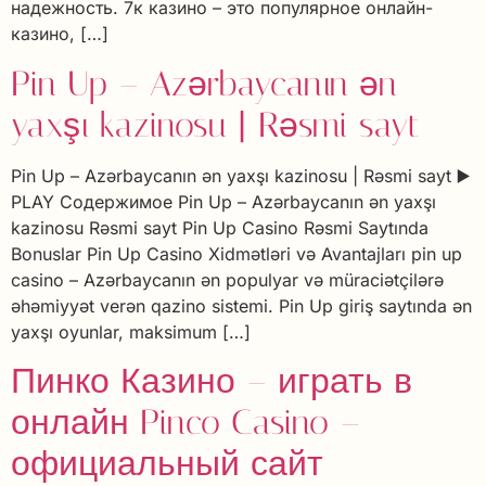
надежность. 7к казино – это популярное онлайн-
казино, […]
Pin Up – Azərbaycanın ən
yaxşı kazinosu | Rəsmi sayt
Pin Up – Azərbaycanın ən yaxşı kazinosu | Rəsmi sayt ▶️
PLAY Содержимое Pin Up – Azərbaycanın ən yaxşı
kazinosu Rəsmi sayt Pin Up Casino Rəsmi Saytında
Bonuslar Pin Up Casino Xidmətləri və Avantajları pin up
casino – Azərbaycanın ən populyar və müraciətçilərə
əhəmiyyət verən qazino sistemi. Pin Up giriş saytında ən
yaxşı oyunlar, maksimum […]
Пинко Казино – играть в
онлайн Pinco Casino –
официальный сайт