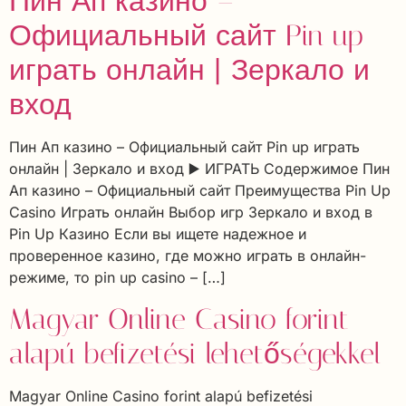
Пин Ап казино –
Официальный сайт Pin up
играть онлайн | Зеркало и
вход
Пин Ап казино – Официальный сайт Pin up играть
онлайн | Зеркало и вход ▶️ ИГРАТЬ Содержимое Пин
Ап казино – Официальный сайт Преимущества Pin Up
Casino Играть онлайн Выбор игр Зеркало и вход в
Pin Up Казино Если вы ищете надежное и
проверенное казино, где можно играть в онлайн-
режиме, то pin up casino – […]
Magyar Online Casino forint
alapú befizetési lehetőségekkel
Magyar Online Casino forint alapú befizetési