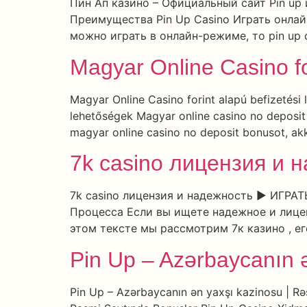
Пин Ап казино – Официальный сайт Pin up
Преимущества Pin Up Casino Играть онлай
можно играть в онлайн-режиме, то pin up c
Magyar Online Casino fo
Magyar Online Casino forint alapú befizetés
lehetőségek Magyar online casino no deposit
magyar online casino no deposit bonusot, akko
7k casino лицензия и 
7k casino лицензия и надежность ▶️ ИГРА
Процесса Если вы ищете надежное и лицен
этом тексте мы рассмотрим 7к казино , ег
Pin Up – Azərbaycanın ə
Pin Up – Azərbaycanın ən yaxşı kazinosu | 