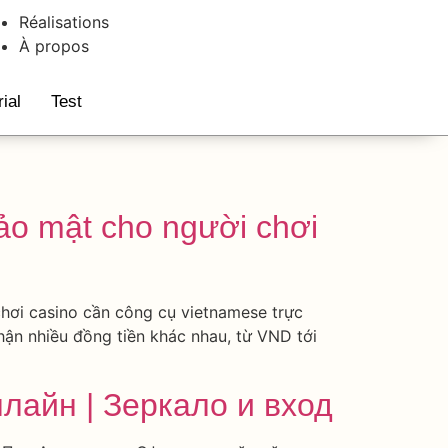
Réalisations
À propos
ial
Test
ảo mật cho người chơi
hơi casino cần công cụ vietnamese trực
hận nhiều đồng tiền khác nhau, từ VND tới
лайн | Зеркало и вход