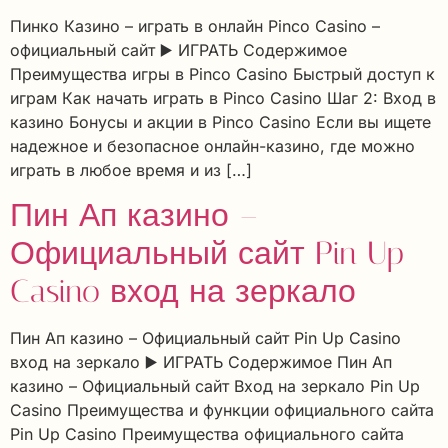
Пинко Казино – играть в онлайн Pinco Casino –
официальный сайт ▶️ ИГРАТЬ Содержимое
Преимущества игры в Pinco Casino Быстрый доступ к
играм Как начать играть в Pinco Casino Шаг 2: Вход в
казино Бонусы и акции в Pinco Casino Если вы ищете
надежное и безопасное онлайн-казино, где можно
играть в любое время и из […]
Пин Ап казино –
Официальный сайт Pin Up
Casino вход на зеркало
Пин Ап казино – Официальный сайт Pin Up Casino
вход на зеркало ▶️ ИГРАТЬ Содержимое Пин Ап
казино – Официальный сайт Вход на зеркало Pin Up
Casino Преимущества и функции официального сайта
Pin Up Casino Преимущества официального сайта