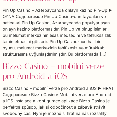
Pin Up Casino – Azərbaycanda onlayn kazino Pin-Up ▶️
OYNA Содержимое Pin Up Casino-dan faydaları və
nəticələri Pin Up Casino, Azərbaycanda populyarlaşan
onlayn kazino platformasıdır. Pin Up və pinup isimləri,
bu məlumat mərkəzinin əsas məqsədini və təhlükəsizlik
təmin etməsini göstərir. Pin Up Casino-nun hər bir
oyunu, məlumat mərkəzinin təhlükəsiz və mürəkkəb
strukturasına uyğunlaşdırılmışdır. Bu platformada […]
Bizzo Casino – mobilní verze
pro Android a iOS
Bizzo Casino – mobilní verze pro Android a iOS ▶️ HRÁT
Содержимое Bizzo Casino: Mobilní verze pro Android
a iOS Instalace a konfigurace aplikace Bizzo Casino je
perfektní způsob, jak si odpočinout a zábavě strávit
svobodný čas. Nyní je možné si hrát na náš rozsáhlý