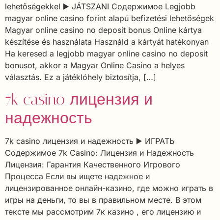
lehetőségekkel ▶️ JÁTSZANI Содержимое Legjobb
magyar online casino forint alapú befizetési lehetőségek
Magyar online casino no deposit bonus Online kártya
készítése és használata Használd a kártyát hatékonyan
Ha keresed a legjobb magyar online casino no deposit
bonusot, akkor a Magyar Online Casino a helyes
választás. Ez a játéklóhely biztosítja, […]
7k casino лицензия и
надежность
7k casino лицензия и надежность ▶️ ИГРАТЬ
Содержимое 7k Casino: Лицензия и Надежность
Лицензия: Гарантия Качественного Игрового
Процесса Если вы ищете надежное и
лицензированное онлайн-казино, где можно играть в
игры на деньги, то вы в правильном месте. В этом
тексте мы рассмотрим 7к казино , его лицензию и