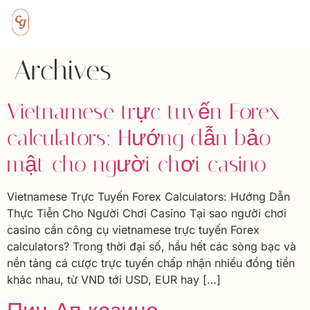
Réalisations
Archives
Vietnamese trực tuyến Forex
calculators: Hướng dẫn bảo
mật cho người chơi casino
Vietnamese Trực Tuyến Forex Calculators: Hướng Dẫn
Thực Tiễn Cho Người Chơi Casino Tại sao người chơi
casino cần công cụ vietnamese trực tuyến Forex
calculators? Trong thời đại số, hầu hết các sòng bạc và
nền tảng cá cược trực tuyến chấp nhận nhiều đồng tiền
khác nhau, từ VND tới USD, EUR hay […]