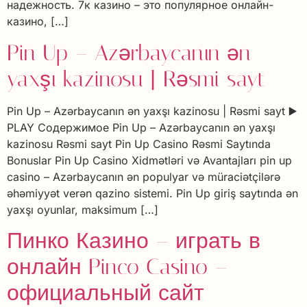
надежность. 7к казино – это популярное онлайн-
казино, […]
Pin Up – Azərbaycanın ən
yaxşı kazinosu | Rəsmi sayt
Pin Up – Azərbaycanın ən yaxşı kazinosu | Rəsmi sayt ▶️
PLAY Содержимое Pin Up – Azərbaycanın ən yaxşı
kazinosu Rəsmi sayt Pin Up Casino Rəsmi Saytında
Bonuslar Pin Up Casino Xidmətləri və Avantajları pin up
casino – Azərbaycanın ən populyar və müraciətçilərə
əhəmiyyət verən qazino sistemi. Pin Up giriş saytında ən
yaxşı oyunlar, maksimum […]
Пинко Казино – играть в
онлайн Pinco Casino –
официальный сайт