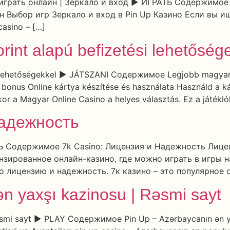
 играть онлайн | Зеркало и вход ▶️ ИГРАТЬ Содержимо
н Выбор игр Зеркало и вход в Pin Up Казино Если вы и
asino – […]
rint alapú befizetési lehetőség
i lehetőségekkel ▶️ JÁTSZANI Содержимое Legjobb magyar on
 bonus Online kártya készítése és használata Használd a k
r a Magyar Online Casino a helyes választás. Ez a játéklóh
надежность
ТЬ Содержимое 7k Casino: Лицензия и Надежность Лице
зированное онлайн-казино, где можно играть в игры на
о лицензию и надежность. 7к казино – это популярное о
n yaxşı kazinosu | Rəsmi sayt
Rəsmi sayt ▶️ PLAY Содержимое Pin Up – Azərbaycanın ən y