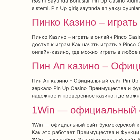
Rəsmi Saytında Bonuslar Pin Up Casino Xidmət
sistemi. Pin Up giriş saytında ən yaxşı oyunl
Пинко Казино – играть
Пинко Казино – играть в онлайн Pinco Ca
доступ к играм Как начать играть в Pinco
онлайн-казино, где можно играть в любое 
Пин Ап казино – Офици
Пин Ап казино – Официальный сайт Pin Up
зеркало Pin Up Casino Преимущества и фу
надежное и проверенное казино, где можн
1Win — официальный с
1Win — официальный сайт букмекерской к
Как это работает Преимущества и Функции
1Win – ваш выбор. Это официальный сайт 