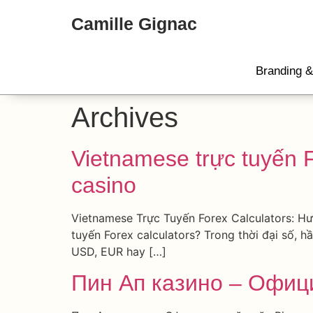
Camille Gignac
Branding & 
Archives
Vietnamese trực tuyến 
casino
Vietnamese Trực Tuyến Forex Calculators: H
tuyến Forex calculators? Trong thời đại số, 
USD, EUR hay […]
Пин Ап казино – Офици