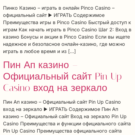
Пинко Казино – играть в онлайн Pinco Casino –
официальный сайт ▶️ ИГРАТЬ Содержимое
Преимущества игры в Pinco Casino Быстрый доступ к
играм Как начать играть в Pinco Casino Шаг 2: Вход в
казино Бонусы и акции в Pinco Casino Если вы ищете
надежное и безопасное онлайн-казино, где можно
играть в любое время и из […]
Пин Ап казино –
Официальный сайт Pin Up
Casino вход на зеркало
Пин Ап казино – Официальный сайт Pin Up Casino
вход на зеркало ▶️ ИГРАТЬ Содержимое Пин Ап
казино – Официальный сайт Вход на зеркало Pin Up
Casino Преимущества и функции официального сайта
Pin Up Casino Преимущества официального сайта