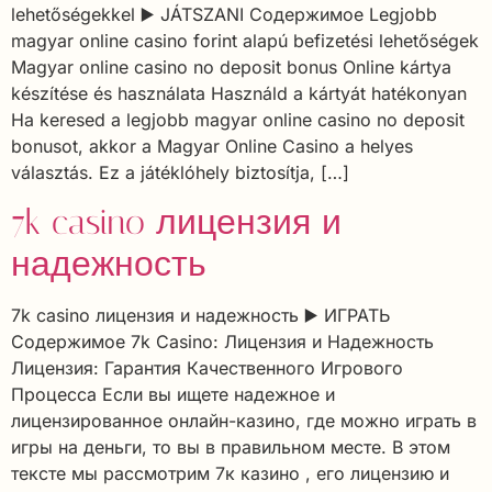
lehetőségekkel ▶️ JÁTSZANI Содержимое Legjobb
magyar online casino forint alapú befizetési lehetőségek
Magyar online casino no deposit bonus Online kártya
készítése és használata Használd a kártyát hatékonyan
Ha keresed a legjobb magyar online casino no deposit
bonusot, akkor a Magyar Online Casino a helyes
választás. Ez a játéklóhely biztosítja, […]
7k casino лицензия и
надежность
7k casino лицензия и надежность ▶️ ИГРАТЬ
Содержимое 7k Casino: Лицензия и Надежность
Лицензия: Гарантия Качественного Игрового
Процесса Если вы ищете надежное и
лицензированное онлайн-казино, где можно играть в
игры на деньги, то вы в правильном месте. В этом
тексте мы рассмотрим 7к казино , его лицензию и