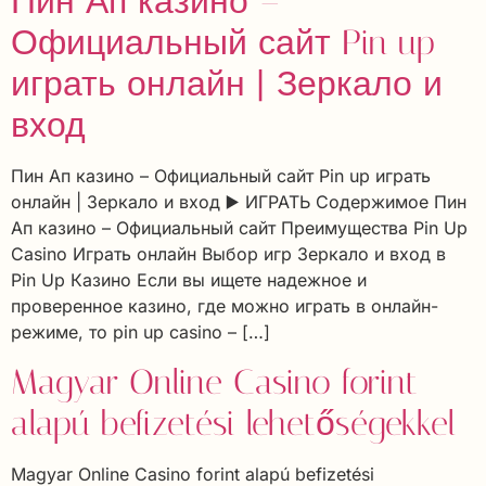
Пин Ап казино –
Официальный сайт Pin up
играть онлайн | Зеркало и
вход
Пин Ап казино – Официальный сайт Pin up играть
онлайн | Зеркало и вход ▶️ ИГРАТЬ Содержимое Пин
Ап казино – Официальный сайт Преимущества Pin Up
Casino Играть онлайн Выбор игр Зеркало и вход в
Pin Up Казино Если вы ищете надежное и
проверенное казино, где можно играть в онлайн-
режиме, то pin up casino – […]
Magyar Online Casino forint
alapú befizetési lehetőségekkel
Magyar Online Casino forint alapú befizetési