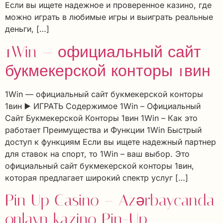
Если вы ищете надежное и проверенное казино, где
можно играть в любимые игры и выиграть реальные
деньги, […]
1Win — официальный сайт
букмекерской конторы 1вин
1Win — официальный сайт букмекерской конторы
1вин ▶️ ИГРАТЬ Содержимое 1Win – Официальный
Сайт Букмекерской Конторы 1вин 1Win – Как это
работает Преимущества и Функции 1Win Быстрый
доступ к функциям Если вы ищете надежный партнер
для ставок на спорт, то 1Win – ваш выбор. Это
официальный сайт букмекерской конторы 1вин,
которая предлагает широкий спектр услуг […]
Pin Up Casino – Azərbaycanda
onlayn kazino Pin-Up