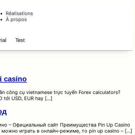
Réalisations
À propos
ial
Test
i casino
n công cụ vietnamese trực tuyến Forex calculators?
ND tới USD, EUR hay […]
од
зино – Официальный сайт Преимущества Pin Up Casino
можно играть в онлайн-режиме, то pin up casino – […]