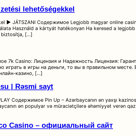
izetési lehetőségekkel
kkel ▶️ JÁTSZANI Содержимое Legjobb magyar online casino
nálata Használd a kártyát hatékonyan Ha keresed a legjobb
biztosítja, […]
ое 7k Casino: Лицензия и Надежность Лицензия: Гара
 играть в игры на деньги, то вы в правильном месте. 
нлайн-казино, […]
su | Rəsmi sayt
️ PLAY Содержимое Pin Up – Azərbaycanın ən yaxşı kazinos
aycanın ən populyar və müraciətçilərə əhəmiyyət verən qazin
nco Casino – официальный сайт