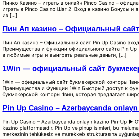
Пинко Казино – играть в онлайн Pinco Casino – офиц
играть в Pinco Casino Шаг 2: Вход в казино Бонусы и
из […]
Пин Ап казино – Официальный сайт 
Пин Ап казино – Официальный сайт Pin Up Casino вхо
Преимущества и функции официального сайта Pin Up 
в любимые игры и выиграть реальные деньги, […]
1Win — официальный сайт букмеке
1Win — официальный сайт букмекерской конторы 1вин
Преимущества и Функции 1Win Быстрый доступ к функ
букмекерской конторы 1вин, которая предлагает широ
Pin Up Casino – Azərbaycanda onlayn
Pin Up Casino – Azərbaycanda onlayn kazino Pin-Up ▶️ O
kazino platformasıdır. Pin Up və pinup isimləri, bu məlum
mərkəzinin təhlükəsiz və mürəkkəb strukturasına uyğunlaşd