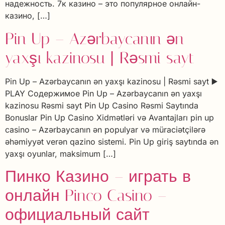
надежность. 7к казино – это популярное онлайн-
казино, […]
Pin Up – Azərbaycanın ən
yaxşı kazinosu | Rəsmi sayt
Pin Up – Azərbaycanın ən yaxşı kazinosu | Rəsmi sayt ▶️
PLAY Содержимое Pin Up – Azərbaycanın ən yaxşı
kazinosu Rəsmi sayt Pin Up Casino Rəsmi Saytında
Bonuslar Pin Up Casino Xidmətləri və Avantajları pin up
casino – Azərbaycanın ən populyar və müraciətçilərə
əhəmiyyət verən qazino sistemi. Pin Up giriş saytında ən
yaxşı oyunlar, maksimum […]
Пинко Казино – играть в
онлайн Pinco Casino –
официальный сайт