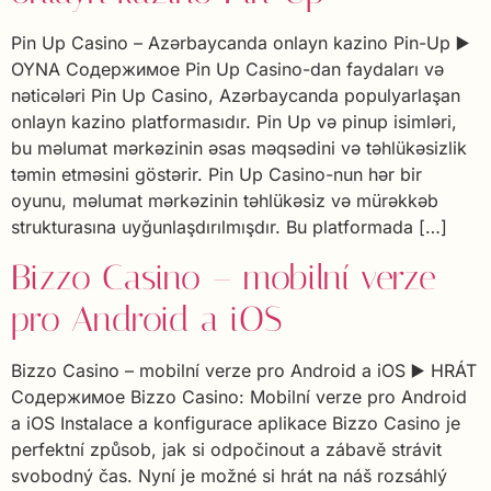
Pin Up Casino – Azərbaycanda onlayn kazino Pin-Up ▶️
OYNA Содержимое Pin Up Casino-dan faydaları və
nəticələri Pin Up Casino, Azərbaycanda populyarlaşan
onlayn kazino platformasıdır. Pin Up və pinup isimləri,
bu məlumat mərkəzinin əsas məqsədini və təhlükəsizlik
təmin etməsini göstərir. Pin Up Casino-nun hər bir
oyunu, məlumat mərkəzinin təhlükəsiz və mürəkkəb
strukturasına uyğunlaşdırılmışdır. Bu platformada […]
Bizzo Casino – mobilní verze
pro Android a iOS
Bizzo Casino – mobilní verze pro Android a iOS ▶️ HRÁT
Содержимое Bizzo Casino: Mobilní verze pro Android
a iOS Instalace a konfigurace aplikace Bizzo Casino je
perfektní způsob, jak si odpočinout a zábavě strávit
svobodný čas. Nyní je možné si hrát na náš rozsáhlý