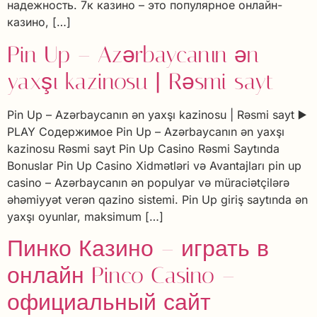
надежность. 7к казино – это популярное онлайн-
казино, […]
Pin Up – Azərbaycanın ən
yaxşı kazinosu | Rəsmi sayt
Pin Up – Azərbaycanın ən yaxşı kazinosu | Rəsmi sayt ▶️
PLAY Содержимое Pin Up – Azərbaycanın ən yaxşı
kazinosu Rəsmi sayt Pin Up Casino Rəsmi Saytında
Bonuslar Pin Up Casino Xidmətləri və Avantajları pin up
casino – Azərbaycanın ən populyar və müraciətçilərə
əhəmiyyət verən qazino sistemi. Pin Up giriş saytında ən
yaxşı oyunlar, maksimum […]
Пинко Казино – играть в
онлайн Pinco Casino –
официальный сайт