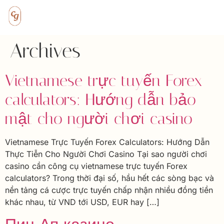
Réalisations
Archives
Vietnamese trực tuyến Forex
calculators: Hướng dẫn bảo
mật cho người chơi casino
Vietnamese Trực Tuyến Forex Calculators: Hướng Dẫn
Thực Tiễn Cho Người Chơi Casino Tại sao người chơi
casino cần công cụ vietnamese trực tuyến Forex
calculators? Trong thời đại số, hầu hết các sòng bạc và
nền tảng cá cược trực tuyến chấp nhận nhiều đồng tiền
khác nhau, từ VND tới USD, EUR hay […]