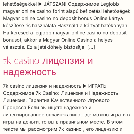
lehetőségekkel ▶️ JÁTSZANI Содержимое Legjobb
magyar online casino forint alapú befizetési lehetőségek
Magyar online casino no deposit bonus Online kártya
készítése és használata Használd a kártyát hatékonyan
Ha keresed a legjobb magyar online casino no deposit
bonusot, akkor a Magyar Online Casino a helyes
választás. Ez a játéklóhely biztosítja, […]
7k casino лицензия и
надежность
7k casino лицензия и надежность ▶️ ИГРАТЬ
Содержимое 7k Casino: Лицензия и Надежность
Лицензия: Гарантия Качественного Игрового
Процесса Если вы ищете надежное и
лицензированное онлайн-казино, где можно играть в
игры на деньги, то вы в правильном месте. В этом
тексте мы рассмотрим 7к казино , его лицензию и