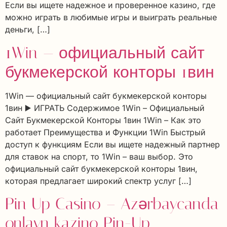
Если вы ищете надежное и проверенное казино, где
можно играть в любимые игры и выиграть реальные
деньги, […]
1Win — официальный сайт
букмекерской конторы 1вин
1Win — официальный сайт букмекерской конторы
1вин ▶️ ИГРАТЬ Содержимое 1Win – Официальный
Сайт Букмекерской Конторы 1вин 1Win – Как это
работает Преимущества и Функции 1Win Быстрый
доступ к функциям Если вы ищете надежный партнер
для ставок на спорт, то 1Win – ваш выбор. Это
официальный сайт букмекерской конторы 1вин,
которая предлагает широкий спектр услуг […]
Pin Up Casino – Azərbaycanda
onlayn kazino Pin-Up