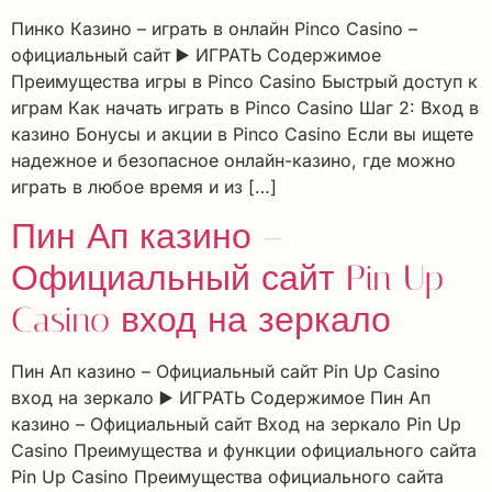
Пинко Казино – играть в онлайн Pinco Casino –
официальный сайт ▶️ ИГРАТЬ Содержимое
Преимущества игры в Pinco Casino Быстрый доступ к
играм Как начать играть в Pinco Casino Шаг 2: Вход в
казино Бонусы и акции в Pinco Casino Если вы ищете
надежное и безопасное онлайн-казино, где можно
играть в любое время и из […]
Пин Ап казино –
Официальный сайт Pin Up
Casino вход на зеркало
Пин Ап казино – Официальный сайт Pin Up Casino
вход на зеркало ▶️ ИГРАТЬ Содержимое Пин Ап
казино – Официальный сайт Вход на зеркало Pin Up
Casino Преимущества и функции официального сайта
Pin Up Casino Преимущества официального сайта