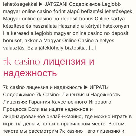
lehetőségekkel ▶️ JÁTSZANI Содержимое Legjobb
magyar online casino forint alapú befizetési lehetőségek
Magyar online casino no deposit bonus Online kártya
készítése és használata Használd a kártyát hatékonyan
Ha keresed a legjobb magyar online casino no deposit
bonusot, akkor a Magyar Online Casino a helyes
választás. Ez a játéklóhely biztosítja, […]
7k casino лицензия и
надежность
7k casino лицензия и надежность ▶️ ИГРАТЬ
Содержимое 7k Casino: Лицензия и Надежность
Лицензия: Гарантия Качественного Игрового
Процесса Если вы ищете надежное и
лицензированное онлайн-казино, где можно играть в
игры на деньги, то вы в правильном месте. В этом
тексте мы рассмотрим 7к казино , его лицензию и