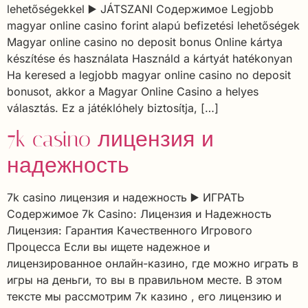
lehetőségekkel ▶️ JÁTSZANI Содержимое Legjobb
magyar online casino forint alapú befizetési lehetőségek
Magyar online casino no deposit bonus Online kártya
készítése és használata Használd a kártyát hatékonyan
Ha keresed a legjobb magyar online casino no deposit
bonusot, akkor a Magyar Online Casino a helyes
választás. Ez a játéklóhely biztosítja, […]
7k casino лицензия и
надежность
7k casino лицензия и надежность ▶️ ИГРАТЬ
Содержимое 7k Casino: Лицензия и Надежность
Лицензия: Гарантия Качественного Игрового
Процесса Если вы ищете надежное и
лицензированное онлайн-казино, где можно играть в
игры на деньги, то вы в правильном месте. В этом
тексте мы рассмотрим 7к казино , его лицензию и