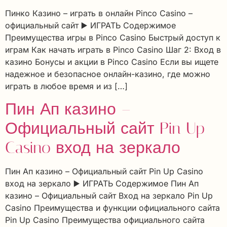
Пинко Казино – играть в онлайн Pinco Casino –
официальный сайт ▶️ ИГРАТЬ Содержимое
Преимущества игры в Pinco Casino Быстрый доступ к
играм Как начать играть в Pinco Casino Шаг 2: Вход в
казино Бонусы и акции в Pinco Casino Если вы ищете
надежное и безопасное онлайн-казино, где можно
играть в любое время и из […]
Пин Ап казино –
Официальный сайт Pin Up
Casino вход на зеркало
Пин Ап казино – Официальный сайт Pin Up Casino
вход на зеркало ▶️ ИГРАТЬ Содержимое Пин Ап
казино – Официальный сайт Вход на зеркало Pin Up
Casino Преимущества и функции официального сайта
Pin Up Casino Преимущества официального сайта