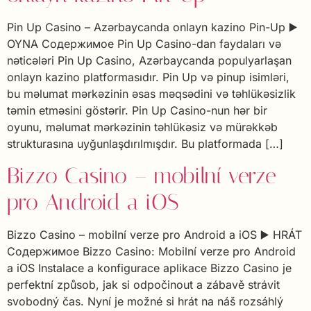
Pin Up Casino – Azərbaycanda onlayn kazino Pin-Up ▶️
OYNA Содержимое Pin Up Casino-dan faydaları və
nəticələri Pin Up Casino, Azərbaycanda populyarlaşan
onlayn kazino platformasıdır. Pin Up və pinup isimləri,
bu məlumat mərkəzinin əsas məqsədini və təhlükəsizlik
təmin etməsini göstərir. Pin Up Casino-nun hər bir
oyunu, məlumat mərkəzinin təhlükəsiz və mürəkkəb
strukturasına uyğunlaşdırılmışdır. Bu platformada […]
Bizzo Casino – mobilní verze
pro Android a iOS
Bizzo Casino – mobilní verze pro Android a iOS ▶️ HRÁT
Содержимое Bizzo Casino: Mobilní verze pro Android
a iOS Instalace a konfigurace aplikace Bizzo Casino je
perfektní způsob, jak si odpočinout a zábavě strávit
svobodný čas. Nyní je možné si hrát na náš rozsáhlý