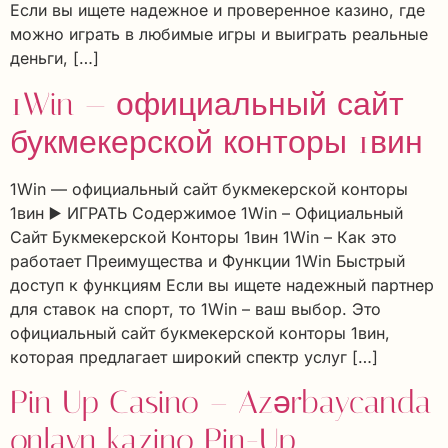
Если вы ищете надежное и проверенное казино, где
можно играть в любимые игры и выиграть реальные
деньги, […]
1Win — официальный сайт
букмекерской конторы 1вин
1Win — официальный сайт букмекерской конторы
1вин ▶️ ИГРАТЬ Содержимое 1Win – Официальный
Сайт Букмекерской Конторы 1вин 1Win – Как это
работает Преимущества и Функции 1Win Быстрый
доступ к функциям Если вы ищете надежный партнер
для ставок на спорт, то 1Win – ваш выбор. Это
официальный сайт букмекерской конторы 1вин,
которая предлагает широкий спектр услуг […]
Pin Up Casino – Azərbaycanda
onlayn kazino Pin-Up