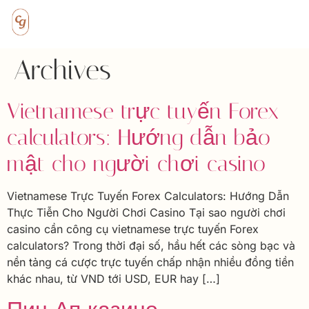
Réalisations
Archives
Vietnamese trực tuyến Forex
calculators: Hướng dẫn bảo
mật cho người chơi casino
Vietnamese Trực Tuyến Forex Calculators: Hướng Dẫn
Thực Tiễn Cho Người Chơi Casino Tại sao người chơi
casino cần công cụ vietnamese trực tuyến Forex
calculators? Trong thời đại số, hầu hết các sòng bạc và
nền tảng cá cược trực tuyến chấp nhận nhiều đồng tiền
khác nhau, từ VND tới USD, EUR hay […]