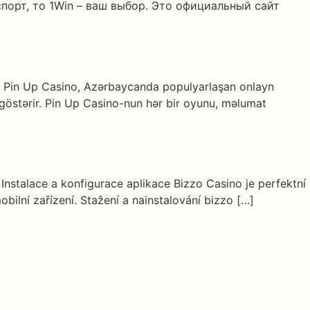
орт, то 1Win – ваш выбор. Это официальный сайт
 Pin Up Casino, Azərbaycanda populyarlaşan onlayn
 göstərir. Pin Up Casino-nun hər bir oyunu, məlumat
nstalace a konfigurace aplikace Bizzo Casino je perfektní
bilní zařízení. Stažení a nainstalování bizzo […]
copyright 2025 @camillegignac.com