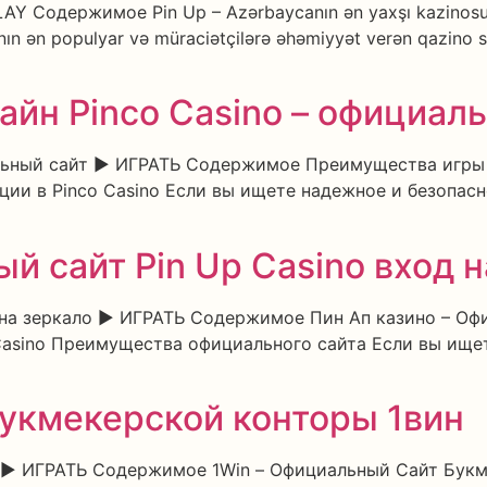
 PLAY Содержимое Pin Up – Azərbaycanın ən yaxşı kazinosu
nın ən populyar və müraciətçilərə əhəmiyyət verən qazino s
лайн Pinco Casino – официал
альный сайт ▶️ ИГРАТЬ Содержимое Преимущества игры 
акции в Pinco Casino Если вы ищете надежное и безопас
й сайт Pin Up Casino вход н
 на зеркало ▶️ ИГРАТЬ Содержимое Пин Ап казино – Офи
asino Преимущества официального сайта Если вы ищет
укмекерской конторы 1вин
▶️ ИГРАТЬ Содержимое 1Win – Официальный Сайт Букме