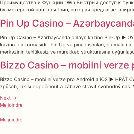
Преимущества и Функции 1Win Быстрый доступ к функц
букмекерской конторы 1вин, которая предлагает широк
Pin Up Casino – Azərbaycand
Pin Up Casino – Azərbaycanda onlayn kazino Pin-Up ▶️ OY
kazino platformasıdır. Pin Up və pinup isimləri, bu məluma
mərkəzinin təhlükəsiz və mürəkkəb strukturasına uyğunlaşdı
Bizzo Casino – mobilní verze 
Bizzo Casino – mobilní verze pro Android a iOS ▶️ HRÁT С
způsob, jak si odpočinout a zábavě strávit svobodný čas. N
Next
→
Me joindre
Me joindre