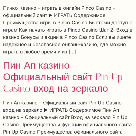
Пинко Казино – играть в онлайн Pinco Casino –
официальный сайт ▶️ ИГРАТЬ Содержимое
Преимущества игры в Pinco Casino Быстрый доступ к
играм Как начать играть в Pinco Casino Шаг 2: Вход в
казино Бонусы и акции в Pinco Casino Если вы ищете
надежное и безопасное онлайн-казино, где можно
играть в любое время и из […]
Пин Ап казино –
Официальный сайт Pin Up
Casino вход на зеркало
Пин Ап казино – Официальный сайт Pin Up Casino
вход на зеркало ▶️ ИГРАТЬ Содержимое Пин Ап
казино – Официальный сайт Вход на зеркало Pin Up
Casino Преимущества и функции официального сайта
Pin Up Casino Преимущества официального сайта