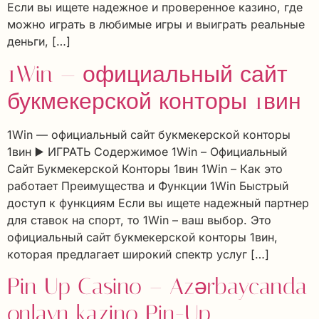
Если вы ищете надежное и проверенное казино, где
можно играть в любимые игры и выиграть реальные
деньги, […]
1Win — официальный сайт
букмекерской конторы 1вин
1Win — официальный сайт букмекерской конторы
1вин ▶️ ИГРАТЬ Содержимое 1Win – Официальный
Сайт Букмекерской Конторы 1вин 1Win – Как это
работает Преимущества и Функции 1Win Быстрый
доступ к функциям Если вы ищете надежный партнер
для ставок на спорт, то 1Win – ваш выбор. Это
официальный сайт букмекерской конторы 1вин,
которая предлагает широкий спектр услуг […]
Pin Up Casino – Azərbaycanda
onlayn kazino Pin-Up