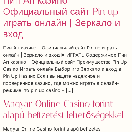
Пин Ап казино –
Официальный сайт Pin up
играть онлайн | Зеркало и
вход
Пин Ап казино – Официальный сайт Pin up играть
онлайн | Зеркало и вход ▶️ ИГРАТЬ Содержимое Пин
Ап казино – Официальный сайт Преимущества Pin Up
Casino Играть онлайн Выбор игр Зеркало и вход в
Pin Up Казино Если вы ищете надежное и
проверенное казино, где можно играть в онлайн-
режиме, то pin up casino – […]
Magyar Online Casino forint
alapú befizetési lehetőségekkel
Magyar Online Casino forint alapú befizetési