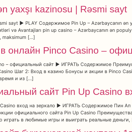
n yaxşı kazinosu | Rəsmi sayt
Rəsmi sayt ▶️ PLAY Содержимое Pin Up – Azərbaycanın ən y
ləri və Avantajları pin up casino – Azərbaycanın ən popul
ar, maksimum […]
 в онлайн Pinco Casino – офи
sino – официальный сайт ▶️ ИГРАТЬ Содержимое Преиму
 Casino Шаг 2: Вход в казино Бонусы и акции в Pinco C
время и из […]
альный сайт Pin Up Casino в
 Casino вход на зеркало ▶️ ИГРАТЬ Содержимое Пин Ап
нкции официального сайта Pin Up Casino Преимуществ
о играть в любимые игры и выиграть реальные деньги, 