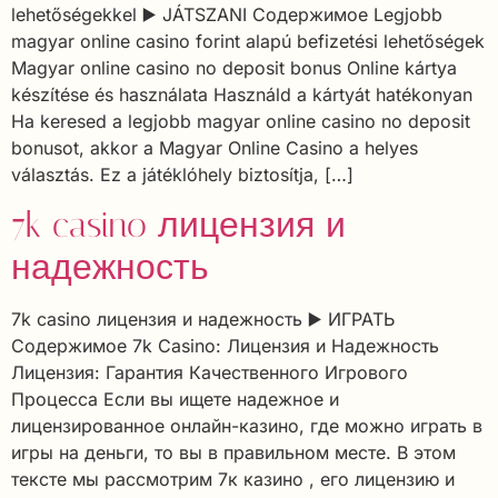
lehetőségekkel ▶️ JÁTSZANI Содержимое Legjobb
magyar online casino forint alapú befizetési lehetőségek
Magyar online casino no deposit bonus Online kártya
készítése és használata Használd a kártyát hatékonyan
Ha keresed a legjobb magyar online casino no deposit
bonusot, akkor a Magyar Online Casino a helyes
választás. Ez a játéklóhely biztosítja, […]
7k casino лицензия и
надежность
7k casino лицензия и надежность ▶️ ИГРАТЬ
Содержимое 7k Casino: Лицензия и Надежность
Лицензия: Гарантия Качественного Игрового
Процесса Если вы ищете надежное и
лицензированное онлайн-казино, где можно играть в
игры на деньги, то вы в правильном месте. В этом
тексте мы рассмотрим 7к казино , его лицензию и