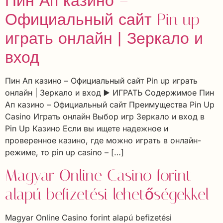
Пин Ап казино –
Официальный сайт Pin up
играть онлайн | Зеркало и
вход
Пин Ап казино – Официальный сайт Pin up играть
онлайн | Зеркало и вход ▶️ ИГРАТЬ Содержимое Пин
Ап казино – Официальный сайт Преимущества Pin Up
Casino Играть онлайн Выбор игр Зеркало и вход в
Pin Up Казино Если вы ищете надежное и
проверенное казино, где можно играть в онлайн-
режиме, то pin up casino – […]
Magyar Online Casino forint
alapú befizetési lehetőségekkel
Magyar Online Casino forint alapú befizetési