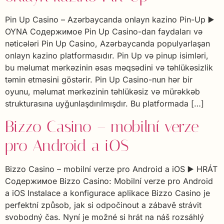
Pin Up Casino – Azərbaycanda onlayn kazino Pin-Up ▶️
OYNA Содержимое Pin Up Casino-dan faydaları və
nəticələri Pin Up Casino, Azərbaycanda populyarlaşan
onlayn kazino platformasıdır. Pin Up və pinup isimləri,
bu məlumat mərkəzinin əsas məqsədini və təhlükəsizlik
təmin etməsini göstərir. Pin Up Casino-nun hər bir
oyunu, məlumat mərkəzinin təhlükəsiz və mürəkkəb
strukturasına uyğunlaşdırılmışdır. Bu platformada […]
Bizzo Casino – mobilní verze
pro Android a iOS
Bizzo Casino – mobilní verze pro Android a iOS ▶️ HRÁT
Содержимое Bizzo Casino: Mobilní verze pro Android
a iOS Instalace a konfigurace aplikace Bizzo Casino je
perfektní způsob, jak si odpočinout a zábavě strávit
svobodný čas. Nyní je možné si hrát na náš rozsáhlý