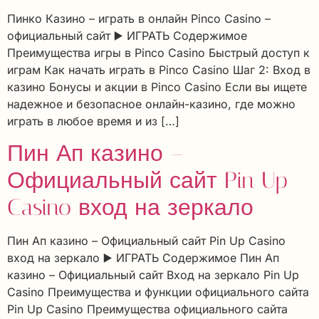
Пинко Казино – играть в онлайн Pinco Casino –
официальный сайт ▶️ ИГРАТЬ Содержимое
Преимущества игры в Pinco Casino Быстрый доступ к
играм Как начать играть в Pinco Casino Шаг 2: Вход в
казино Бонусы и акции в Pinco Casino Если вы ищете
надежное и безопасное онлайн-казино, где можно
играть в любое время и из […]
Пин Ап казино –
Официальный сайт Pin Up
Casino вход на зеркало
Пин Ап казино – Официальный сайт Pin Up Casino
вход на зеркало ▶️ ИГРАТЬ Содержимое Пин Ап
казино – Официальный сайт Вход на зеркало Pin Up
Casino Преимущества и функции официального сайта
Pin Up Casino Преимущества официального сайта