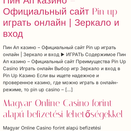
Пин Ап казино –
Официальный сайт Pin up
играть онлайн | Зеркало и
вход
Пин Ап казино – Официальный сайт Pin up играть
онлайн | Зеркало и вход ▶️ ИГРАТЬ Содержимое Пин
Ап казино – Официальный сайт Преимущества Pin Up
Casino Играть онлайн Выбор игр Зеркало и вход в
Pin Up Казино Если вы ищете надежное и
проверенное казино, где можно играть в онлайн-
режиме, то pin up casino – […]
Magyar Online Casino forint
alapú befizetési lehetőségekkel
Magyar Online Casino forint alapú befizetési