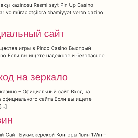
axşı kazinosu Rəsmi sayt Pin Up Casino
yar və müraciətçilərə əhəmiyyət verən qazino
циальный сайт
щества игры в Pinco Casino Быстрый
asino Если вы ищете надежное и безопасное
ход на зеркало
 казино – Официальный сайт Вход на
а официального сайта Если вы ищете
[…]
вин
й Сайт Букмекерской Конторы 1вин 1Win –