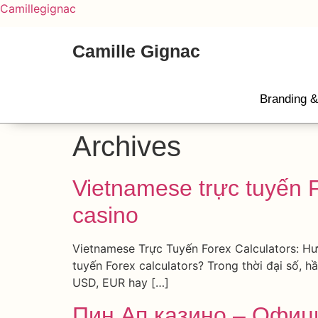
Camillegignac
Camille Gignac
Branding & 
Archives
Vietnamese trực tuyến 
casino
Vietnamese Trực Tuyến Forex Calculators: H
tuyến Forex calculators? Trong thời đại số, 
USD, EUR hay […]
Пин Ап казино – Офици