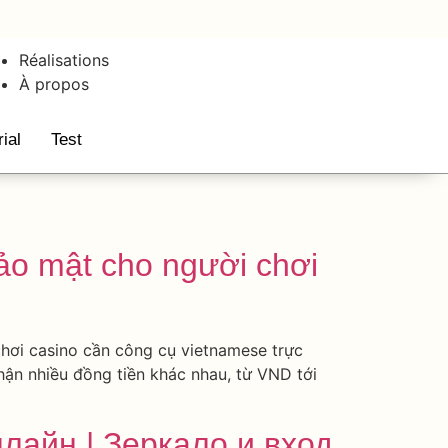
Réalisations
À propos
ial
Test
ảo mật cho người chơi
hơi casino cần công cụ vietnamese trực
hận nhiều đồng tiền khác nhau, từ VND tới
лайн | Зеркало и вход