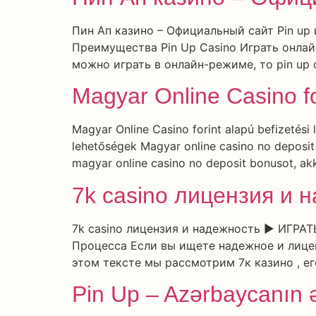
Пин Ап казино – Официальный сайт Pin up
Преимущества Pin Up Casino Играть онлай
можно играть в онлайн-режиме, то pin up c
Magyar Online Casino fo
Magyar Online Casino forint alapú befizetés
lehetőségek Magyar online casino no deposit
magyar online casino no deposit bonusot, akko
7k casino лицензия и 
7k casino лицензия и надежность ▶️ ИГРА
Процесса Если вы ищете надежное и лицен
этом тексте мы рассмотрим 7к казино , ег
Pin Up – Azərbaycanın ə