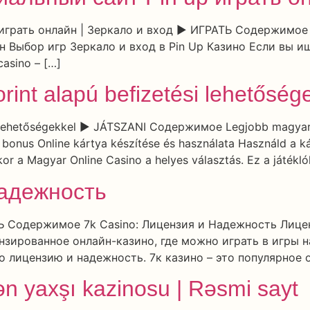
 играть онлайн | Зеркало и вход ▶️ ИГРАТЬ Содержимо
н Выбор игр Зеркало и вход в Pin Up Казино Если вы и
asino – […]
rint alapú befizetési lehetőség
i lehetőségekkel ▶️ JÁTSZANI Содержимое Legjobb magyar on
 bonus Online kártya készítése és használata Használd a k
r a Magyar Online Casino a helyes választás. Ez a játéklóh
надежность
ТЬ Содержимое 7k Casino: Лицензия и Надежность Лице
зированное онлайн-казино, где можно играть в игры на
о лицензию и надежность. 7к казино – это популярное о
n yaxşı kazinosu | Rəsmi sayt