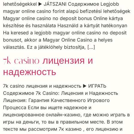
lehetőségekkel ▶️ JÁTSZANI Содержимое Legjobb
magyar online casino forint alapú befizetési lehetőségek
Magyar online casino no deposit bonus Online kártya
készítése és használata Használd a kártyát hatékonyan
Ha keresed a legjobb magyar online casino no deposit
bonusot, akkor a Magyar Online Casino a helyes
választás. Ez a játéklóhely biztosítja, […]
7k casino лицензия и
надежность
7k casino лицензия и надежность ▶️ ИГРАТЬ
Содержимое 7k Casino: Лицензия и Надежность
Лицензия: Гарантия Качественного Игрового
Процесса Если вы ищете надежное и
лицензированное онлайн-казино, где можно играть в
игры на деньги, то вы в правильном месте. В этом
тексте мы рассмотрим 7к казино , его лицензию и