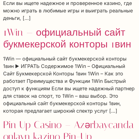
Если вы ищете надежное и проверенное казино, где
можно играть в любимые игры и выиграть реальные
деньги, […]
1Win — официальный сайт
букмекерской конторы 1вин
1Win — официальный сайт букмекерской конторы
1вин ▶️ ИГРАТЬ Содержимое 1Win – Официальный
Сайт Букмекерской Конторы 1вин 1Win – Как это
работает Преимущества и Функции 1Win Быстрый
доступ к функциям Если вы ищете надежный партнер
для ставок на спорт, то 1Win – ваш выбор. Это
официальный сайт букмекерской конторы 1вин,
которая предлагает широкий спектр услуг […]
Pin Up Casino – Azərbaycanda
onlayn kazino Pin-Up